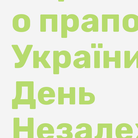
України 
День
Незалеж
сті Украї