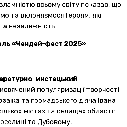
 кінопокази, музичні
ьні дискусії, відкриття
 Державного прапора
й показ фільму Сергія
втор сценарію – Іван
СвітлоТіні Івана Чендея»
та
 на планету
коштів для потреб Збройних
ародного благодійного
вах культури, молоді та