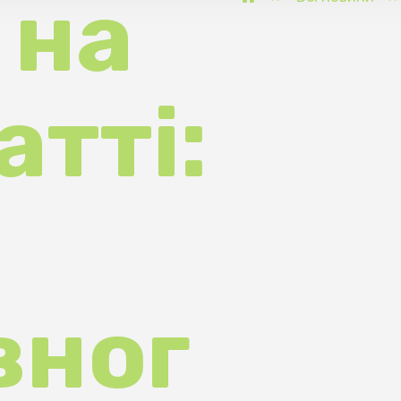
ті:
ог
а