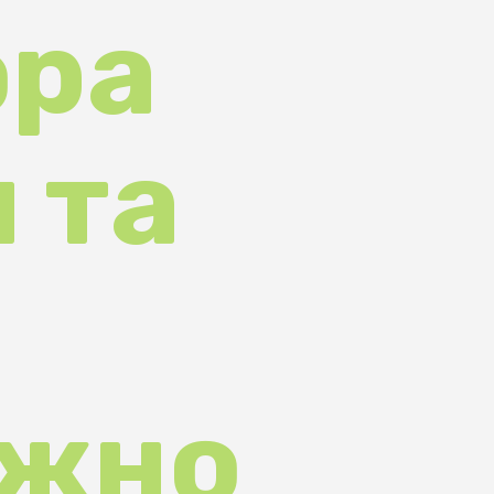
та
но
ни