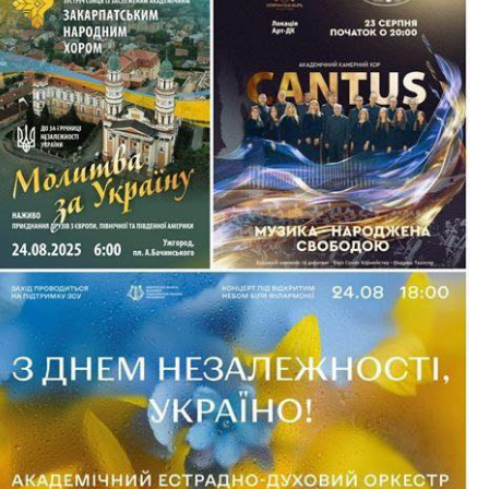
українців свята: 23 серпня
пня – День Незалежності
, що приурочені до
мають наше небо, боронять
тю всьому світу показав, що
клоняємося Героям, які