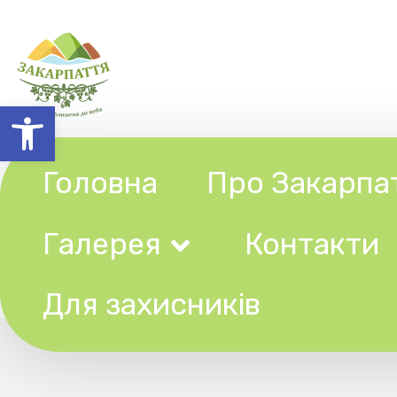
Відкрити Панель інструментів
Головна
Про Закарпаття
Галерея
Контакти
Ту
Для захисників
Вихідні 