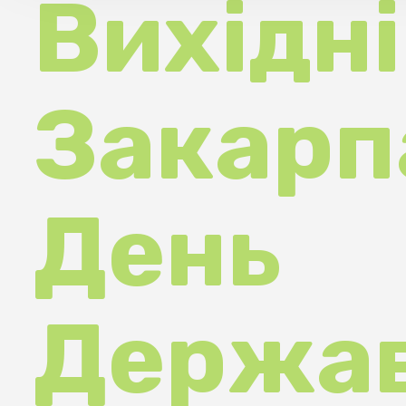
Закарпат
День
Державн
о прапор