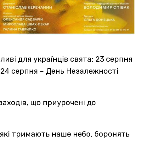
лежність.
ендей-фест 2025»
но-мистецький
ний популяризації творчості
та громадського діяча Івана
містах та селищах області:
і та Дубовому.
тво – засіб збереження
ітераторів, науковців,