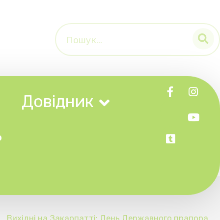
к
тті: День Державного прапора
та День Незалежності України