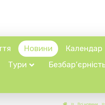
Новини
Календар
Довідни
ри
Безбар’єрність
на
Всі новини
Вихідні на Закарпа
України 