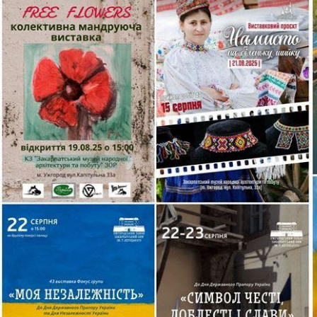
Цими вихідними відзначатимемо важливі для 
– День Державного Прапора України, 24 сер
України.
З цієї нагоди ми підготували добірку заходів
відзначення цих дат.
Дякуємо Захисникам та Захисницям, які три
нашу землю, хто своєю мужністю і незламніс
українці – нація нескорених. Пам’ятаємо та в