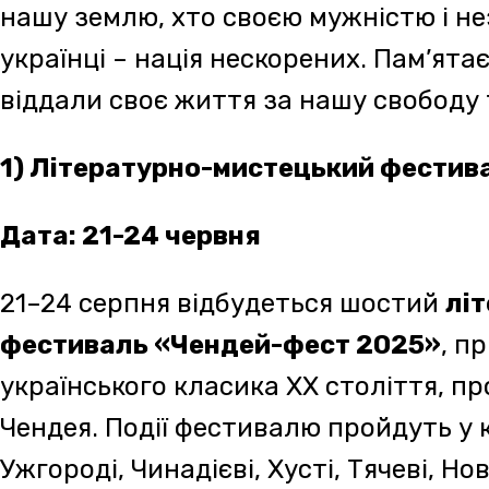
У програмі – літературні та театральні події,
виступи, презентації книжок, екскурсії, панел
меморіальної дошки, а також встановлення
України на горі Ясеновій.
У рамках фестивалю відбудеться традиційни
Параджанова
«Тіні забутих предків»
(співа
Чендей), а також фільмів В’ячеслава Бігуна
«
Тараса Томенка
«Сентиментальна подорож
Параджанова»
.
Під час усіх заходів проводитиметься збір 
Сил України.
Фестиваль організовано за підтримки Міжн
фонду імені Івана Чендея, Управління у спра