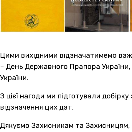
віддали своє життя за нашу свободу та неза
1) Літературно-мистецький фестиваль «Ч
Дата: 21-24 червня
21–24 серпня відбудеться шостий
літератур
фестиваль
«Чендей-фест 2025»
, присвяче
українського класика ХХ століття, прозаїка 
Чендея. Події фестивалю пройдуть у кількох 
Ужгороді, Чинадієві, Хусті, Тячеві, Новоселиц
Фестиваль відбувається під гаслом
«Мистец
історичної ідентичності нації»
та об’єднає л
кіномитців, акторів і журналістів.