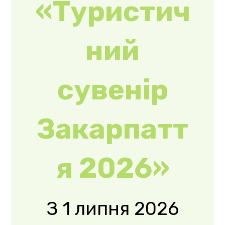
учасників
конкурсу
«Туристичний
сувенір
Закарпаття
2026». Мета
конкурсу –
виявлення,
підтримка ...