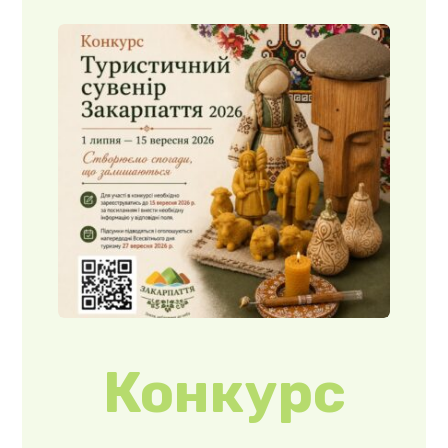
«Туристич
ний
сувенір
Закарпатт
я 2026»
З 1 липня 2026
року розпочався
прийом заявок від