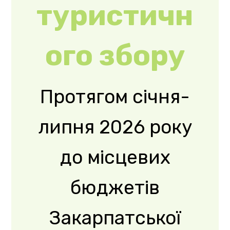
до місцевих
бюджетів
Закарпатської
області сплачено
21 млн 477 тис.
800 грн
туристичного
збору, що на ...
Read More