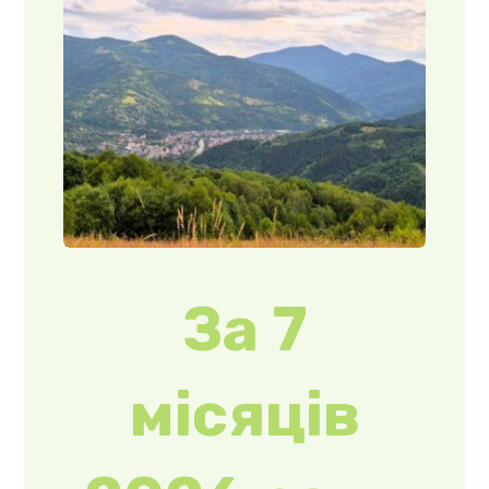
За 7
місяців
2026 року
на
Закарпатті