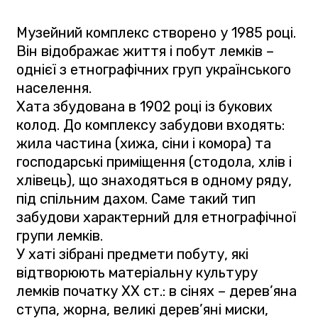
Музейний комплекс створено у 1985 році.
Він відображає життя і побут лемків –
однієї з етнографічних груп українського
населення.
Хата збудована в 1902 році із букових
колод. До комплексу забудови входять:
жила частина (хижа, сіни і комора) та
господарські приміщення (стодола, хлів і
хлівець), що знаходяться в одному ряду,
під спільним дахом. Саме такий тип
забудови характерний для етнографічної
групи лемків.
У хаті зібрані предмети побуту, які
відтворюють матеріальну культуру
лемків початку ХХ ст.: в сінях – дерев’яна
ступа, жорна, великі дерев’яні миски,