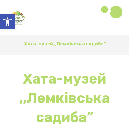
Відкрити Панель інструментів
Хата-музей ,,Лемківська садиба”
Хата-музей
,,Лемківська
садиба”