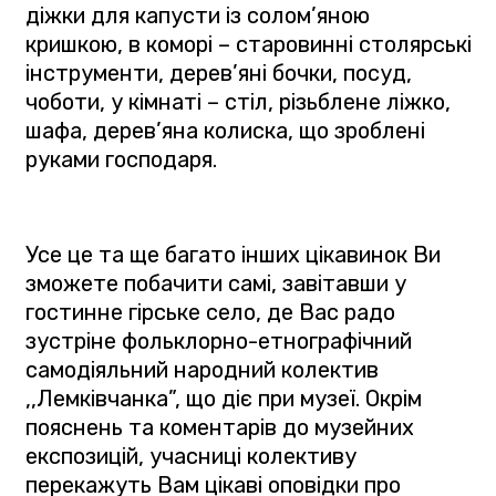
діжки для капусти із солом’яною
кришкою, в коморі – старовинні столярські
інструменти, дерев’яні бочки, посуд,
чоботи, у кімнаті – стіл, різьблене ліжко,
шафа, дерев’яна колиска, що зроблені
руками господаря.
Усе це та ще багато інших цікавинок Ви
зможете побачити самі, завітавши у
гостинне гірське село, де Вас радо
зустріне фольклорно-етнографічний
самодіяльний народний колектив
,,Лемківчанка”, що діє при музеї. Окрім
пояснень та коментарів до музейних
експозицій, учасниці колективу
перекажуть Вам цікаві оповідки про