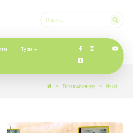
кти
Тури
Типи відпочинку
Музеї