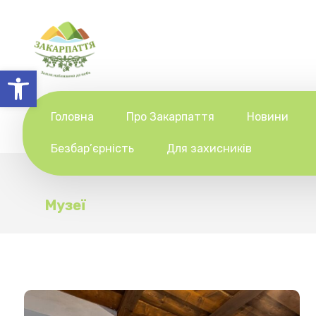
Відкрити Панель інструментів
Головна
Про Закарпаття
Новини
Безбар’єрність
Для захисників
Музеї