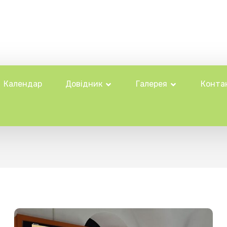
Календар
Довідник
Галерея
Конта