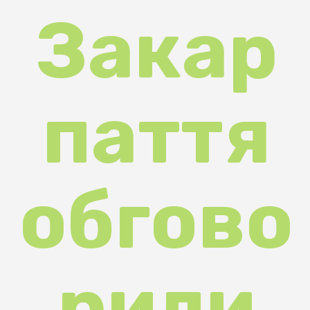
паття
обгово
рили
безпе
ку