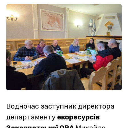
безпечної експлуатації та
утримання гірськолижних трас.
Наостанок гірські рятувальники
Головного
управління ДСНС
України у Закарпатській області