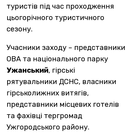
відвідувачів гірськолижних
курортів та розповіла про
співпрацю з фахівцями
рятувальної служби ДСНС, з
якими упродовж року
організовують навчання з
безпеки для туристів та гідів.