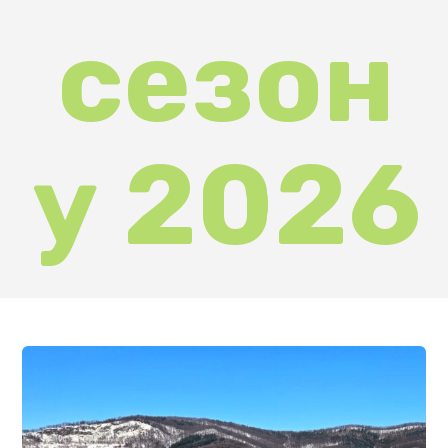
З ініціативи Управління туризму
та курортів Закарпатської ОВА
на території гірськолижного
комплексу
Красія
у селі Вишка
пройшла нарада з безпеки
туристів під час проходження
цьогорічного туристичного