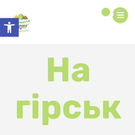
Відкрити Панель інструментів
На
гірськ
олижн