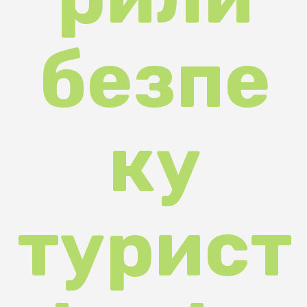
турист
ів під
час
зимов