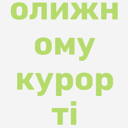
ому
курор
ті
Закар