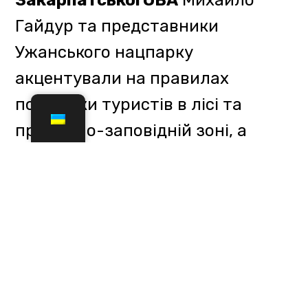
продемонстрували, як шукають
потерпілих в сніговій лавині,
ознайомивши присутніх з
основними засобами евакуації
постраждалих з гірськолижних
схилів.