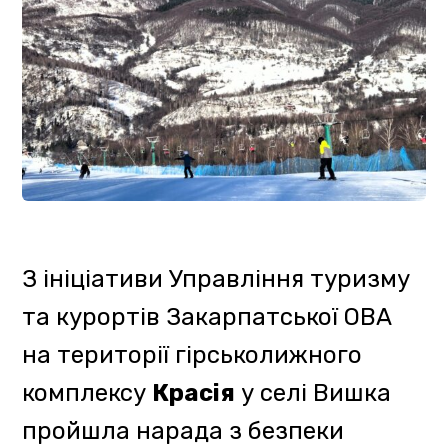
сезону.
Учасники заходу – представники
ОВА та національного парку
Ужанський
, гірські
рятувальники ДСНС, власники
гірськолижних витягів,
представники місцевих готелів
та фахівці тергромад
Ужгородського району.
Очільниця Управління туризму та
курортів
Маріанна Готра
наголосила присутнім на
пріоритетності питання безпеки