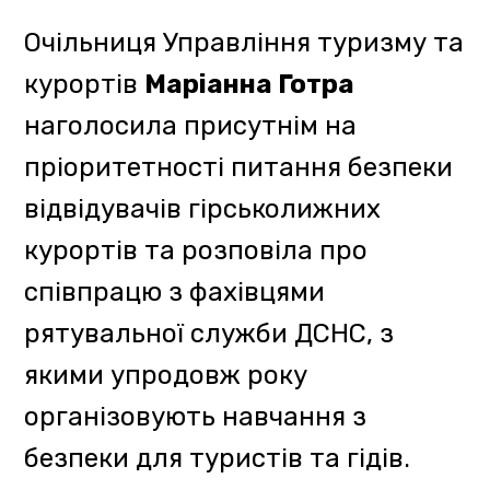
Водночас заступник директора
департаменту
екоресурсів
Закарпатської ОВА
Михайло
Гайдур та представники
Ужанського нацпарку
акцентували на правилах
поведінки туристів в лісі та
природно-заповідній зоні, а
інспектор Західного
міжрегіонального управління
Держпраці Ігор Кос нагадав
правила безпеки з улаштування,