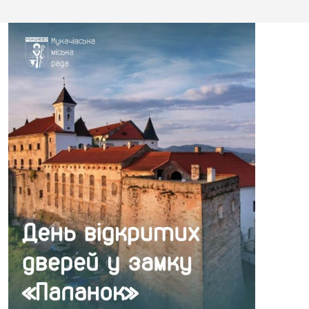
День
відкри