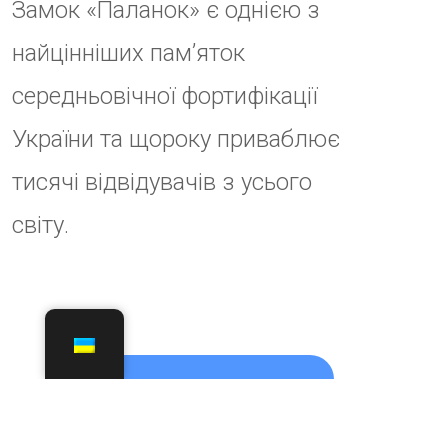
No
comment
Залишити
відповідь
Ваша e-mail