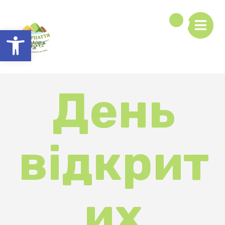
Відкрити Панель інструментів
День
відкрит
их
дверей