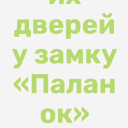
у замку
«Палан
ок»