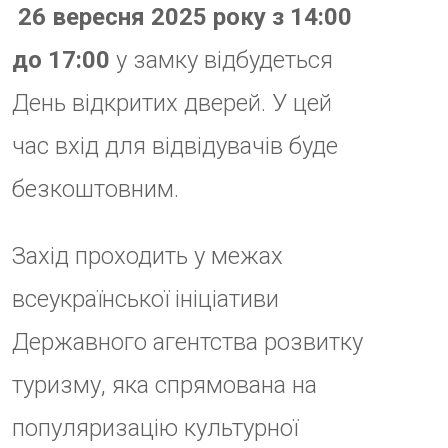
Містян та туристів запрошують
скористатися нагодою
безкоштовно відвідати одну з
головних візитівок Закарпаття,
що поєднує унікальну
архітектуру та багатовікову
історію.
Замок «Паланок» є однією з
найцінніших пам’яток
середньовічної фортифікації
України та щороку приваблює