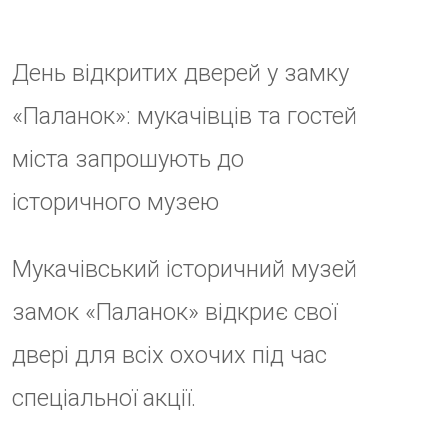
26 вересня 2025 року з 14:00
до 17:00
у замку відбудеться
День відкритих дверей. У цей
час вхід для відвідувачів буде
безкоштовним.
Захід проходить у межах
всеукраїнської ініціативи
Державного агентства розвитку
туризму, яка спрямована на
популяризацію культурної
спадщини та залучення
громадян до пізнання історії.