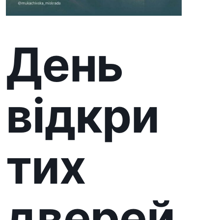
тих
дверей
у
замку
«Палан