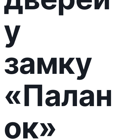
ок»
День відкритих дверей у замку
«Паланок»: мукачівців та гостей
міста запрошують до
історичного музею
Мукачівський історичний музей
замок «Паланок» відкриє свої
двері для всіх охочих під час
спеціальної акції.