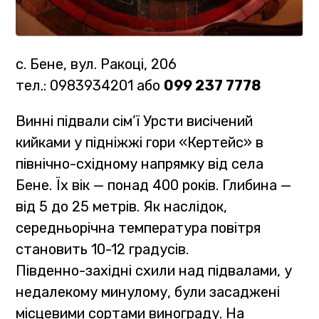
с. Бене, вул. Ракоці, 206
тел.: 0983934201 або
099 237 7778
Винні підвали сім’ї Урсти висічений
кийками у підніжжі гори «Кертейс» в
північно-східному напрямку від села
Бене. Їх вік — понад 400 років. Глибина —
від 5 до 25 метрів. Як наслідок,
середньорічна температура повітря
становить 10-12 градусів.
Південно-західні схили над підвалами, у
недалекому минулому, були засаджені
місцевими сортами винограду. На