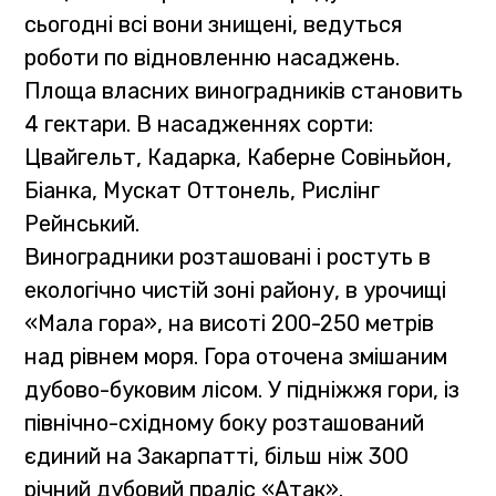
сьогодні всі вони знищені, ведуться
роботи по відновленню насаджень.
Площа власних виноградників становить
4 гектари. В насадженнях сорти:
Цвайгельт, Кадарка, Каберне Совіньйон,
Біанка, Мускат Оттонель, Рислінг
Рейнський.
Виноградники розташовані і ростуть в
екологічно чистій зоні району, в урочищі
«Мала гора», на висоті 200-250 метрів
над рівнем моря. Гора оточена змішаним
дубово-буковим лісом. У підніжжя гори, із
північно-східному боку розташований
єдиний на Закарпатті, більш ніж 300
річний дубовий праліс «Атак».