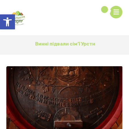
Відкрити Панель інструментів
Винні підвали сім’ї Урсти