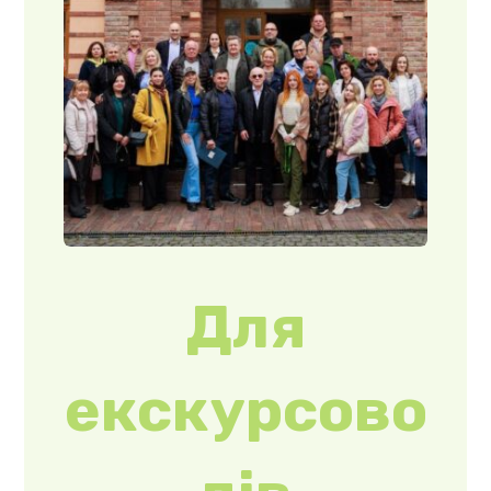
Для
екскурсово
дів
провели
освітній