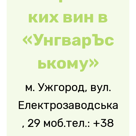
hotel.com.ua Для
повного відчуття
етно-колориту
нашого краю в
етно-велнес ...
Read More