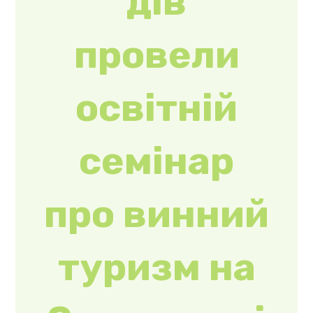
семінар
про винний
туризм на
Закарпатті
Про історію та
сучасність
виноробства на
Закарпатті