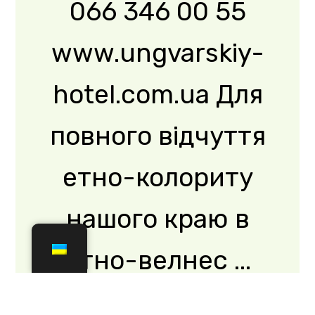
Дегустацій
ний зал
«Шардоне»