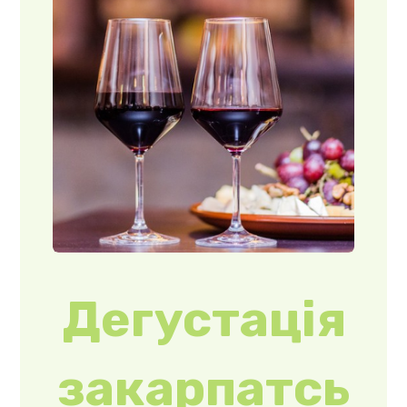
ких вин в
«УнгварЪс
ькому»
м. Ужгород, вул.
Електрозаводська
, 29 моб.тел.: +38
066 346 00 55
www.ungvarskiy-