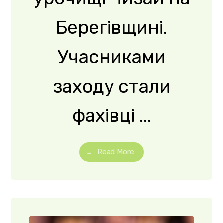
Дегустація
закарпатсь