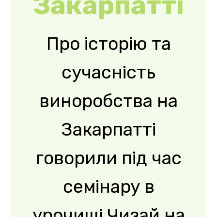
говорили під час
семінару в
урочищі Чизай на
Берегівщині.
Учасниками
заходу стали
фахівці ...
Read More