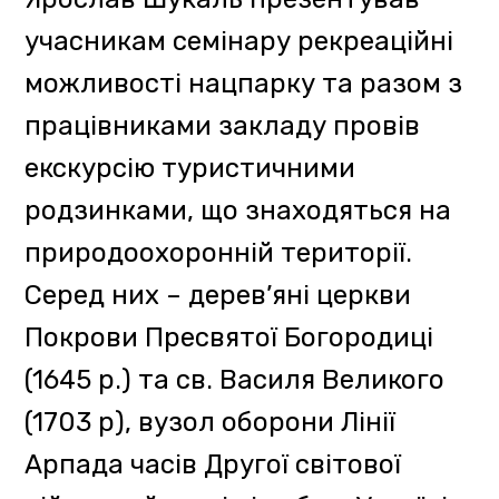
перевалі.
У свою чергу представники
гірської пошуково-рятувальної
частини Аварійно-рятувального
загону спеціального