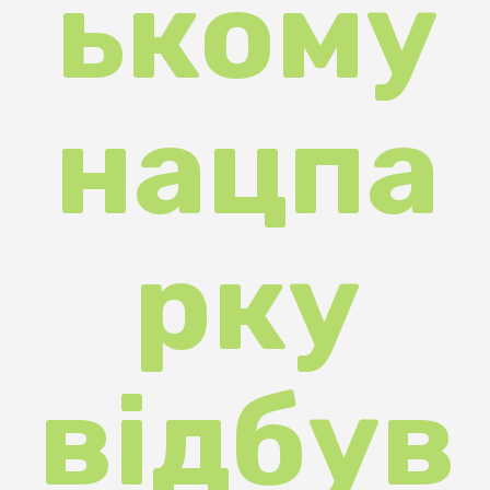
нацпа
рку
відбув
ся