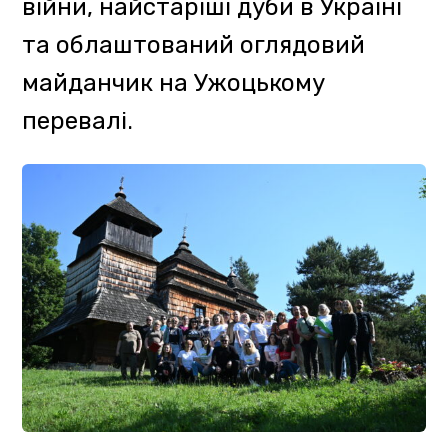
призначення Управління ДСНС
України у Закарпатській області
провели навчання з надання
першої долікарської допомоги
потерпілим та розповіли про
порядок дій з евакуації
травмованих.