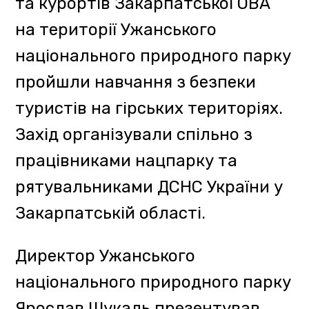
учасникам семінару рекреаційні
можливості нацпарку та разом з
працівниками закладу провів
екскурсію туристичними
родзинками, що знаходяться на
природоохоронній території.
Серед них – дерев’яні церкви
Покрови Пресвятої Богородиці
(1645 р.) та св. Василя Великого
(1703 р), вузол оборони Лінії
Арпада часів Другої світової
війни, найстаріші дуби в Україні
та облаштований оглядовий
майданчик на Ужоцькому