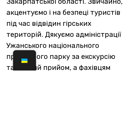
гірськими рятувальниками ДСНС
регулярно проводить навчання з
безпеки туристів. Минулого разу
семінар провели на території
національного природного парку
«Карпатський біосферний
заповідник».