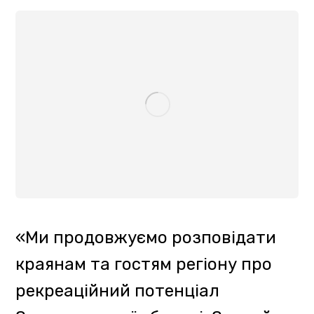
очільниця Управління туризму та
курортів Закарпатської ОДА
Маріанна Готра.
Нагадаємо, управління туризму
та курортів у співпраці з