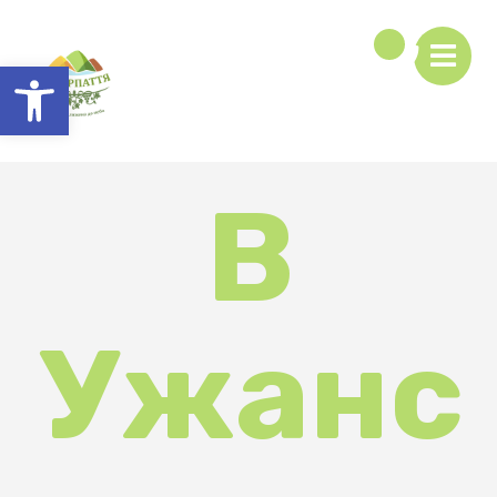
Відкрити Панель інструментів
В
Ужанс
ькому