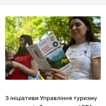
З ініціативи Управління туризму
та курортів Закарпатської ОВА
на території Ужанського
національного природного парку
пройшли навчання з безпеки
туристів на гірських територіях.
Захід організували спільно з
працівниками нацпарку та
рятувальниками ДСНС України у
Закарпатській області.
Директор Ужанського
національного природного парку
Ярослав Шукаль презентував