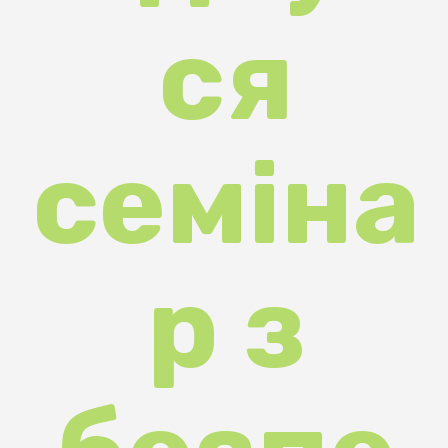
семіна
р з
безпе
ки
турис