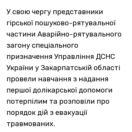
«Ми продовжуємо розповідати
краянам та гостям регіону про
рекреаційний потенціал
Закарпатської області. Звичайно,
акцентуємо і на безпеці туристів
під час відвідин гірських
територій. Дякуємо адміністрації
Ужанського національного
природного парку за екскурсію
та теплий прийом, а фахівцям
ДСНС – за важливі знання з
безпеки, які стануть в нагоді
кожному туристу», – зазначила