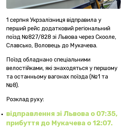
1 серпня Укрзалізниця відправила у
перший рейс додатковий регіональний
поїзд №827/828 зі Львова через Скооле,
Славсько, Воловець до Мукачева.
Поїзд обладнано спеціальними
велостійками, які знаходяться у першому
та останньому вагонах поїзда (№1 та
№8).
Розклад руху:
відправлення зі Львова о 07:35,
прибуття до Мукачева о 12:07.