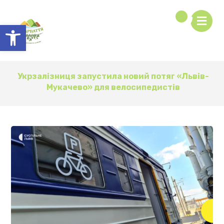
Відкрити Панель інструментів
Укрзалізниця запустила новий потяг «Львів-
Мукачево» для велосипедистів