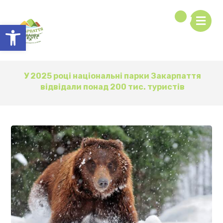
Відкрити Панель інструментів
У 2025 році національні парки Закарпаття
відвідали понад 200 тис. туристів