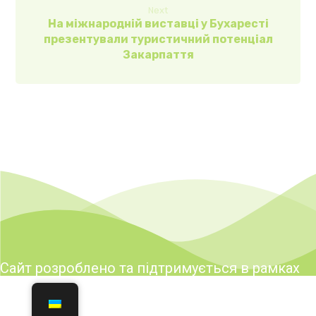
Next
На міжнародній виставці у Бухаресті
презентували туристичний потенціал
Закарпаття
Сайт розроблено та підтримується в рамках
реалізації заходів Програми розвитку туризму
і курортів у Закарпатській області