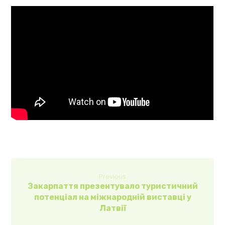
Previous
Закарпаття презентувало туристичний
потенціал на міжнародній виставці у
Латвії