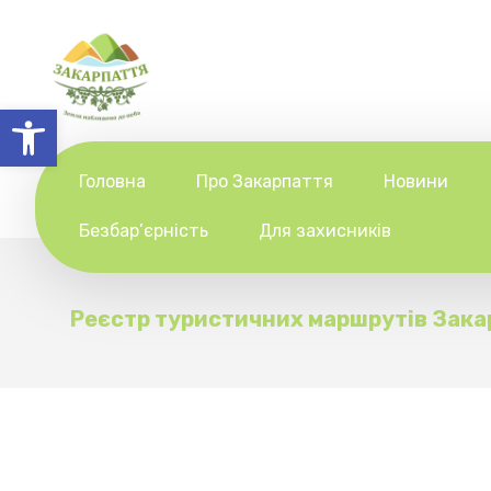
Відкрити Панель інструментів
Головна
Про Закарпаття
Новини
Безбар’єрність
Для захисників
Реєстр туристичних маршрутів Зака