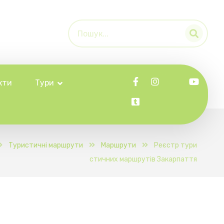
кти
Тури
Туристичні маршрути
Маршрути
Реєстр тури
стичних маршрутів Закарпаття