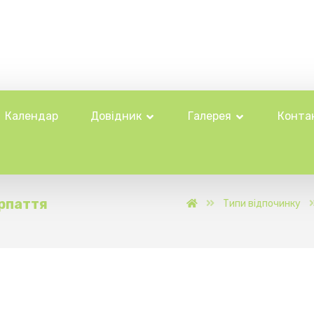
Календар
Довідник
Галерея
Конта
рпаття
Типи відпочинку