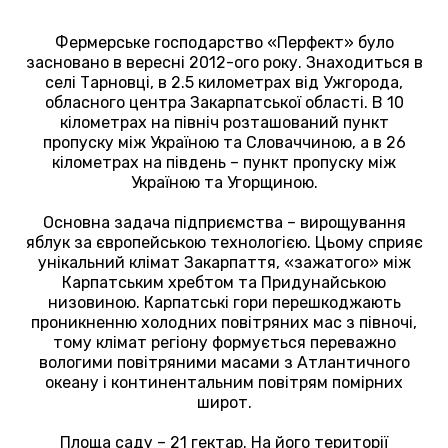
Фермерське господарство «Перфект» було
засновано в вересні 2012-ого року. Знаходиться в
селі Тарновці, в 2.5 километрах від Ужгорода,
обласного центра Закарпатської області. В 10
кілометрах на північ розташований пункт
пропуску між Україною та Словаччиною, а в 26
кілометрах на південь – пункт пропуску між
Україною та Угорщиною.
Основна задача підприємства – вирощування
яблук за європейською технологією. Цьому сприяє
унікальний клімат Закарпаття, «зажатого» між
Карпатським хребтом та Придунайською
низовиною. Карпатські гори перешкоджають
проникненню холодних повітряних мас з півночі,
тому клімат регіону формується переважно
вологими повітряними масами з Атлантичного
океану і континентальним повітрям помірних
широт.
Площа саду – 21 гектар. На його території