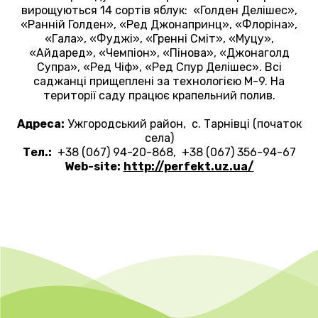
вирощуються 14 сортів яблук: «Голден Делішес»,
«Ранній Голден», «Ред Джонапринц», «Флоріна»,
«Гала», «Фуджі», «Гренні Сміт», «Муцу»,
«Айдаред», «Чемпіон», «Пінова», «Джонаголд
Супра», «Ред Чіф», «Ред Спур Делішес». Всі
саджанці прищеплені за технологією М-9. На
території саду працює крапельний полив.
Адреса:
Ужгородський район, с. Тарнівці (початок
села)
Тел.:
+38 (067) 94-20-868, +38 (067) 356-94-67
Web-site:
http://perfekt.uz.ua/