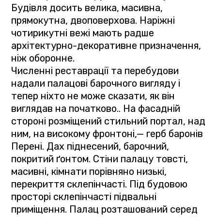
Будівля досить велика, масивна,
прямокутна, двоповерхова. Наріжні
чотирикутні вежі мають радше
архітектурно-декоративне призначення,
ніж оборонне.
Численні реставрації та перебудови
надали палацові барочного вигляду і
тепер ніхто не може сказати, як він
виглядав на початково.. На фасадній
стороні розміщений стильний портал, над
ним, на високому фронтоні,— герб баронів
Перені. Дах піднесений, барочний,
покритий ґонтом. Стіни палацу товсті,
масивні, кімнати порівняно низькі,
перекриття склепінчасті. Під будовою
просторі склепінчасті підвальні
приміщення. Палац розташований серед