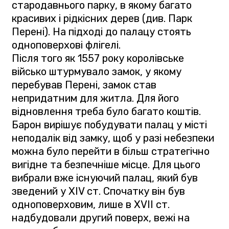
стародавнього парку, в якому багато
красивих і рідкісних дерев (див. Парк
Перені). На підході до палацу стоять
одноповерхові флігелі.
Після того як 1557 року королівське
військо штурмувало замок, у якому
перебував Перені, замок став
непридатним для житла. Для його
відновлення треба було багато коштів.
Барон вирішує побудувати палац у місті
неподалік від замку, щоб у разі небезпеки
можна було перейти в більш стратегічно
вигідне та безпечніше місце. Для цього
вибрали вже існуючий палац, який був
зведений у XIV ст. Спочатку він був
одноповерховим, лише в XVII ст.
надбудовали другий поверх, вежі на