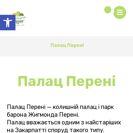
Відкрити Панель інструментів
Палац Перені
Палац Перені
Палац Перені — колишній палац і парк
барона Жигмонда Перені.
Палац вважається одним з найстаріших
на Закарпатті споруд такого типу.