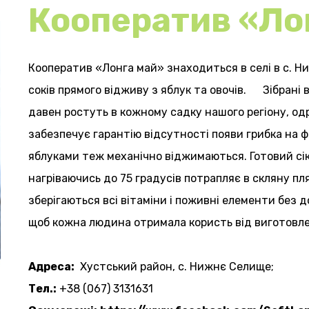
Кооператив «Ло
Кооператив «Лонга май» знаходиться в селі в с. Н
соків прямого відживу з яблук та овочів. Зібрані 
давен ростуть в кожному садку нашого регіону, о
забезпечує гарантію відсутності появи грибка на ф
яблуками теж механічно віджимаються. Готовий сі
нагріваючись до 75 градусів потрапляє в скляну пл
зберігаються всі вітаміни і поживні елементи без 
щоб кожна людина отримала користь від виготовле
Адреса:
Хустський район, с. Нижнє Селище;
Тел.:
+38 (067) 3131631