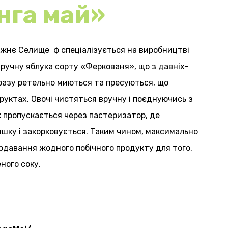
нга май»
ижнє Селище ф спеціалізується на виробництві
вручну яблука сорту «Феркованя», що з давніх-
дразу ретельно миються та пресуються, що
руктах. Овочі чистяться вручну і поєднуючись з
к пропускається через пастеризатор, де
яшку і закорковується. Таким чином, максимально
додавання жодного побічного продукту для того,
ного соку.