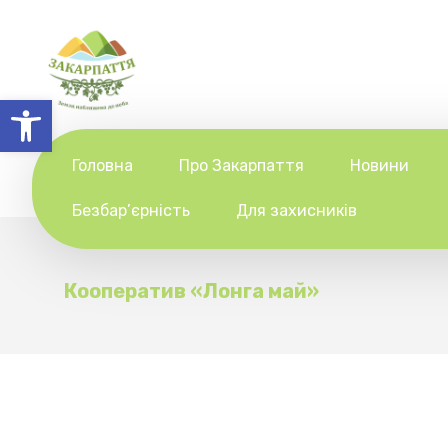
Відкрити Панель інструментів
Головна
Про Закарпаття
Новини
Безбар’єрність
Для захисників
Кооператив «Лонга май»