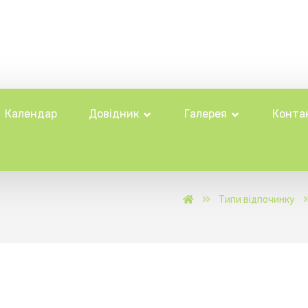
Календар
Довідник
Галерея
Конта
Типи відпочинку