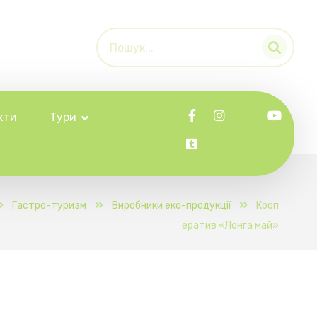
кти
Тури
Гастро-туризм
Виробники еко-продукції
Кооп
ератив «Лонга май»