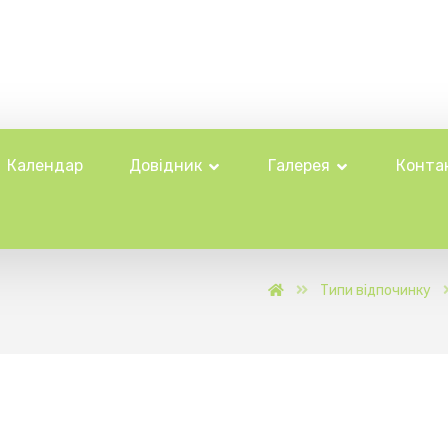
Календар
Довідник
Галерея
Конта
Типи відпочинку