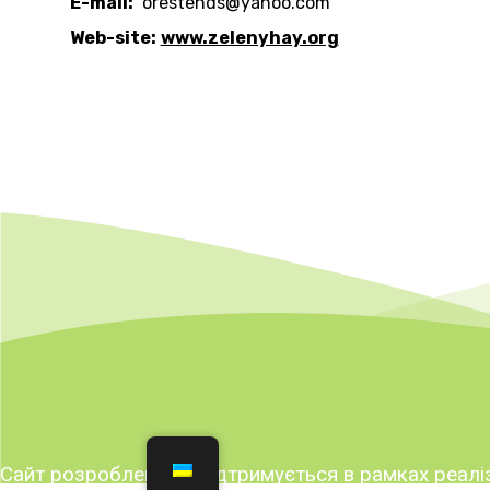
E-mail:
orestends@yahoo.com
Web-site:
www.zelenyhay.org
Сайт розроблено та підтримується в рамках реаліз