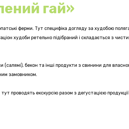
лений гай»
рпатські ферми. Тут специфіка догляду за худобою поляг
 Раціон худоби ретельно підібраний і складається з чист
и (салямі), бекон та інші продукти з свинини для власн
йним замовником.
 тут проводять екскурсію разом з дегустацією продукції