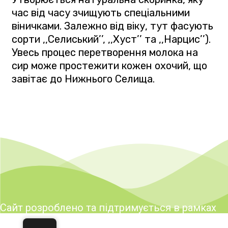
час від часу зчищують спеціальними
віничками. Залежно від віку, тут фасують
сорти ,,Селиський’’, ,,Хуст’’ та ,,Нарцис’’).
Увесь процес перетворення молока на
сир може простежити кожен охочий, що
завітає до Нижнього Селища.
Сайт розроблено та підтримується в рамках
реалізації заходів Програми розвитку туризму