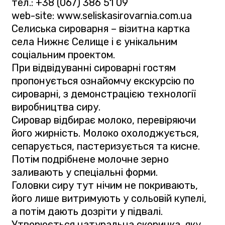
тел.: +38 (067) 386 51 09
web-site: www.seliskasirovarnia.com.ua
Селиська сироварня – візитна картка
села Нижнє Селище і є унікальним
соціальним проектом.
При відвідуванні сироварні гостям
пропонується ознайомчу екскурсію по
сироварні, з демонстрацією технології
виробництва сиру.
Сировар відбирає молоко, перевіряючи
його жирність. Молоко охолоджується,
сепарується, пастеризується та кисне.
Потім подрібнене молочне зерно
заливають у спеціальні форми.
Головки сиру тут нічим не покривають,
його лише витримують у сольовій купелі,
а потім дають дозріти у підвалі.
Утворюється натуральна скоринка, яку