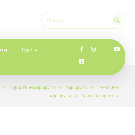
кти
Тури
Туристичні маршрути
Маршрути
Тематичні
маршрути
Замки Закарпаття