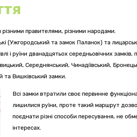
ття
хи різними правителями, різними народами.
кі (Ужгородський та замок Паланок) та лицарські
лі і руїни дванадцятьох середньовічних замків, п
вицький, Середнянський, Чинадіївський, Бронецьк
й та Вишківський замки.
Всі замки втратили своє первинне функціона
лишилися руїни, проте такий маршрут дозв
поєднати різні способи пересування, не обме
інтересах.