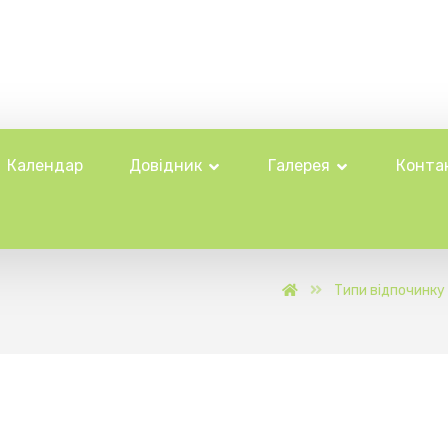
Календар
Довідник
Галерея
Конта
Типи відпочинку