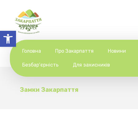
Відкрити Панель інструментів
Головна
Про Закарпаття
Новини
Безбар’єрність
Для захисників
Замки Закарпаття