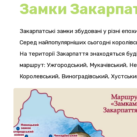
Замки Закарпа
Закарпатські замки збудовані у різні епо
Серед найпопулярніших сьогодні королівсь
На території Закарпаття знаходяться будів
маршрут: Ужгородський, Мукачівський, Не
Королевський, Виноградівський, Хустськи