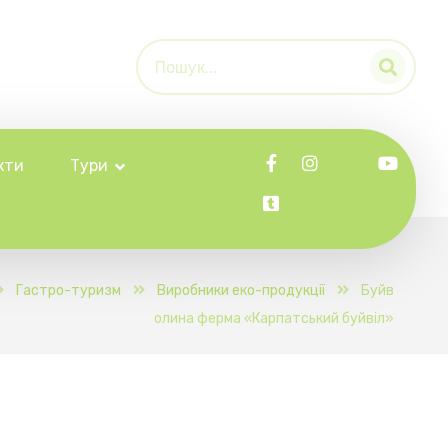
кти
Тури
Гастро-туризм
Виробники еко-продукції
Буйв
олина ферма «Карпатський буйвіл»