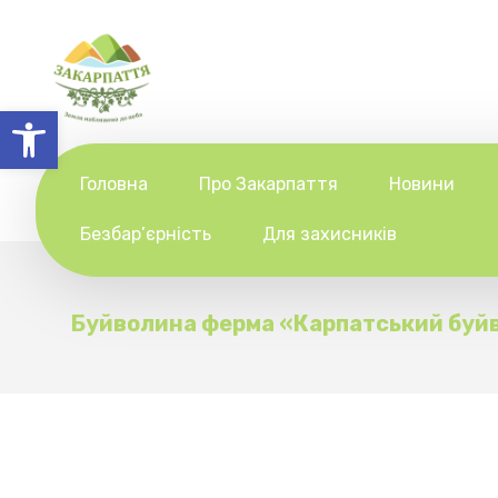
Відкрити Панель інструментів
Головна
Про Закарпаття
Новини
Безбар’єрність
Для захисників
Буйволина ферма «Карпатський буйв