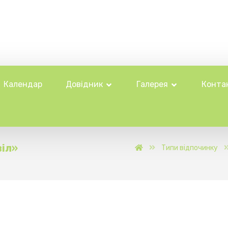
Календар
Довідник
Галерея
Конта
іл»
Типи відпочинку