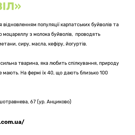
ІЛ»
 відновленням популяції карпатських буйволів та
р моцареллу з молока буйволів, проводять
етани, сиру, масла, кефіру, йогуртів.
 сильна тварина, яка любить спілкування, природу
е мають. На фермі їх 40, що дають близько 100
шотравнева, 67 (ур. Анциково)
l.com.ua/