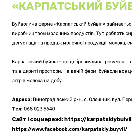
«КАРПАТСЬКИЙ БУЙВ
Буйволина ферма «Карпатський буйвіл» займається
виробництвом молочних продуктів. Тут роблять си
дегустації та продаж молочної продукції: молока, см
Карпатський буйвіл – це доброзичлива, розумна та
та відкриті простори. На даній фермі буйволи все ц
літрів молока на добу.
Адреса:
Виноградівський р-н, с. Олешник, вул. Пер
Тел:
068 023 5640
Сайт і соцмережі:
h
ttps://karpatskiybuivi
https://www.facebook.com/karpatskiy.buyvil/