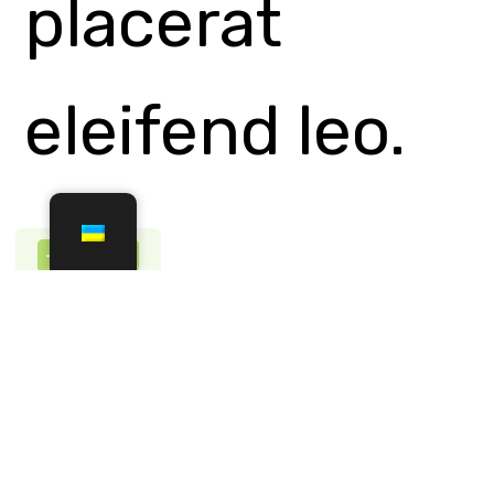
ue
habitant
morbi
tristique
senectus