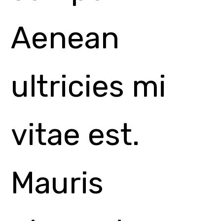
Додати в кошик
Категорії:
Manument
,
Museum
Відгуки
Опис
(3)
Pellentesq