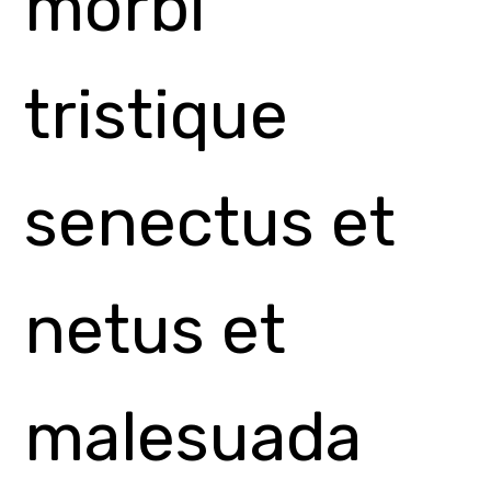
malesuada
fames ac
turpis
egestas.
Vestibulum
tortor quam,