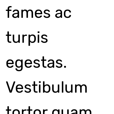
feugiat vitae,
ultricies eget,
tempor sit
amet, ante.
Donec eu