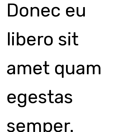
vitae est.
Mauris
placerat
eleifend leo.
-
+