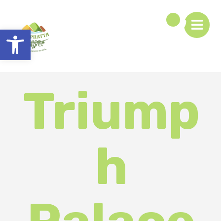
Відкрити Панель інструментів
Triump
h
Palace