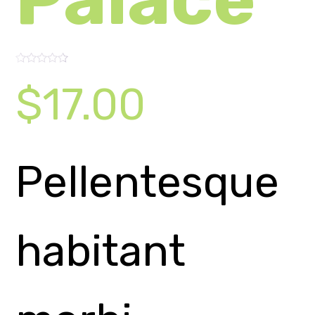
habitant
morbi
tristique
senectus et
netus et