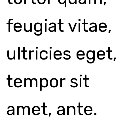
libero sit
amet quam
egestas
semper.
Aenean
ultricies mi