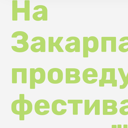
Закарпат
проведут
фестивал
екології т
кіно від