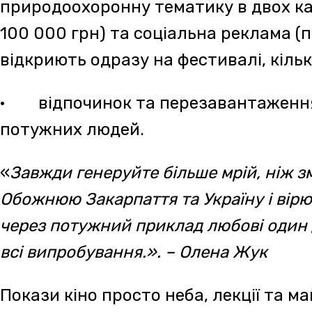
перформанс у пам’ять про полеглих захисникі
прогулянки для знайомства з унікальною пр
споглядання зорепаду в заказнику Берег Зак
лише частина того, що команда CHYSTO.DE?!
відвідувачів ECO FILM FESTIVAL.
У програмі на відвідувачів чекають особлив
обговоренням.
Також планується перегляд та обговорення
висвітлюються проблеми екології. Крім того
мультфільму та короткометражки, відзнятих
та молоддю.
Серед кіногостей фестивалю – режисер Серг