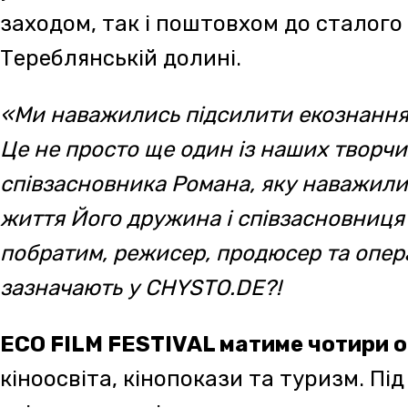
зніматимуть відео про природу та стопмоушн
вбиває тварин під керівництвом професійни
CHYSTO.DE?! – через кіно закохати в природ
мотивувати досліджувати та знімати відеор
надихати та об’єднувати суспільство задля 
подолання викликів з його засмічення, забр
ECO FILM FESTIVAL – це про:
· екологічну просвіту через кінопокази, ек
· особливу конкурсну програму з подаль
кінопремією імені Романа Жука на реалізаці
природоохоронну тематику в двох категоріях
100 000 грн) та соціальна реклама (премія 4
відкриють одразу на фестивалі, кількість уч