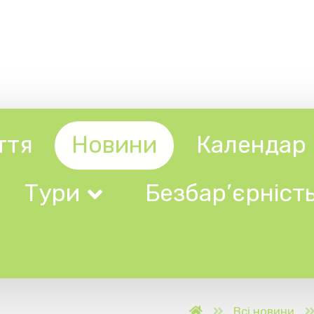
Новини
Календар
Довідни
ри
Безбар’єрність
Всі новини
На Закарпатті прове