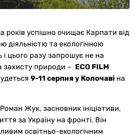
ук, засновник ініціативи,
Україну на фронті. Він
освітньо-екологічним
ку туризму в унікальній
 до природи кінонапрямком.
ів. Це Мрія нашого
ьно з командою, втілити в
ації – Олена Жук та
Роман Островський»,–
 напрямки
– екологія,
естивалю молодь та підлітки