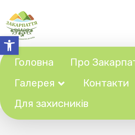
Відкрити Панель інструментів
Головна
Про Закарпаття
Галерея
Контакти
Ту
Для захисників
На