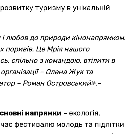
-мультик про те, як сміття
х режисерів. Мета команди
у ще більше людей,
оботи, інформувати,
захисту довкілля,
уднення та знищення.
о та кінолекторій;
шим навчанням та
ю творчого задуму на
: короткий метр (премія в
0 000 грн). Прийом заявок
асників буде обмежено.