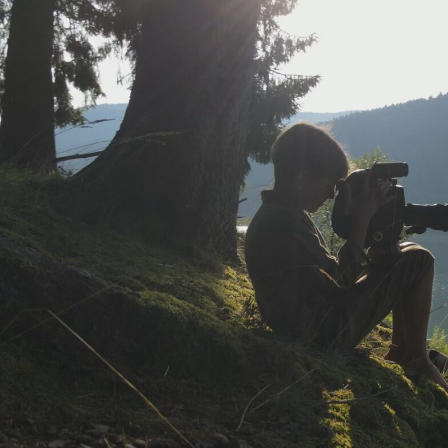
Команда ГО «Чисто.Де», яка вже кілька рокі
сміття, займається природоохоронною діяль
просвітою, розширює свою діяльність і цьог
екопікнік, а на справжнє свято кіно та захи
FESTIVAL від CHYSTO.DE?!
, який відбудетьс
території скансену «Старе село».