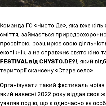
Організувати такий фестиваль мріяв Роман Ж
який навесні 2022 року віддав своє життя за 
уявляв подію, що є одночасно як особливим 
заходом, так і поштовхом до сталого розвит
Тереблянській долині.
«Ми наважились підсилити екознання і любов
Це не просто ще один із наших творчих порив
співзасновника Романа, яку наважились, спіл
життя Його дружина і співзасновниця організ
побратим, режисер, продюсер та оператор – 
зазначають у CHYSTO.DE?!
ECO FILM FESTIVAL
матиме чотири основні
кіноосвіта, кінопокази та туризм. Під час ф