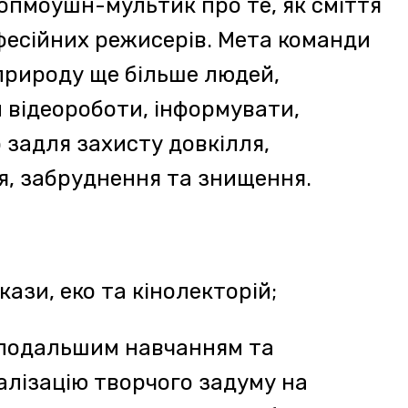
особливої природи та
уйнувати реальність.
и зможемо зростати разом
о та до рідної землі попри
класи від режисерів,
тального кіно, дискусії на
їнських природоохоронних
 та еко товарів, активна
 із планетарієм, із
рини Круть, мистецький