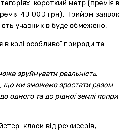
в України від Зірки Савки,
иродою неподалік Колочави,
арпатського Моря, – це
 приготувала для
і кінопокази з
 соціальної реклами, де
, буде перегляд стопмоушен-
 за час фестивалю з дітками
ій Буковський, режисер та