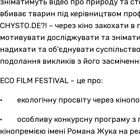
· відпочинок та перезавантаження в колі 
потужних людей.
«
Завжди генеруйте більше мрій, ніж зможе зр
Обожнюю Закарпаття та Україну і вірю, що м
через потужний приклад любові один до одног
всі випробування.». – Олена Жук
Покази кіно просто неба, лекції та майстер-
продюсерів, сценаристів, продюсерів докумен
екологічну тематику за участі відомих укра
організацій, інтерактиви, ярмарок крафтових
дитяча зона, зони для відпочинку із книгами,
гамаками, а також – виступ бандуристки Ма