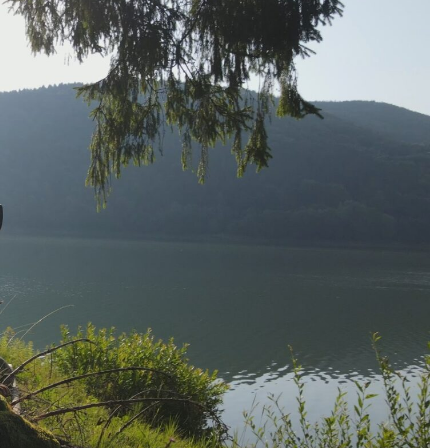
в успішно очищає Карпати від
ністю та екологічною
о разу запрошує не на
сту природи –
ECO FILM
я
9-11 серпня у Колочаві
на