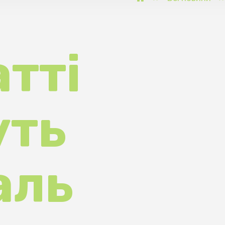
ті
ь
ь
а