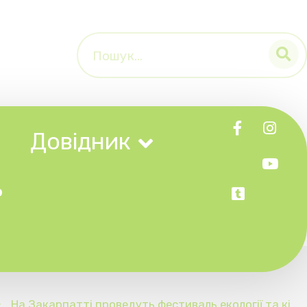
к
дуть фестиваль екології та кі
но від CHYSTO.DE