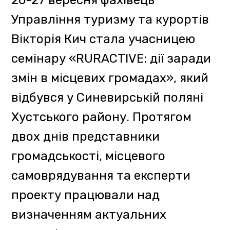
Ужгородському замку доєднався
спеціаліст Управління туризму
та курортів Андрій Андрусяк.
Захід провели для студентів
різних навчальних закладів,
представників благодійної
організації «Карітас» та гостей
музею, а спікерами стали голова
Асоціації фахівців туристичного
супроводу Закарпаття Віктор
Опаленик, викладач, гід та
історик Юрій Славік та керівниця
одного з туроператорів краю
Інеса Ізай.