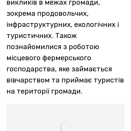
Під час лекції наголосили на
важливості різносторонньої
співпраці між різними
установами туристичної галузі,
обговорили проблематику