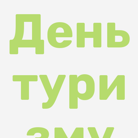
тури
зму
202
4