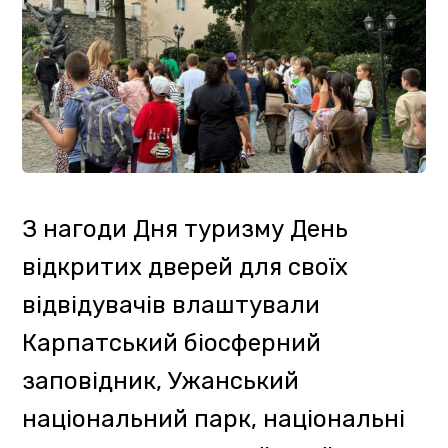
Управління туризму та курортів
Вікторія Кич стала учасницею
семінару «RURACTIVE: дії заради
змін в місцевих громадах», який
відбувся у Синевирській поляні
Хустського району. Протягом
двох днів представники
громадськості, місцевого
самоврядування та експерти
проекту працювали над
визначенням актуальних
викликів в межах громади,
зокрема продовольчих,
інфраструктурних, екологічних і