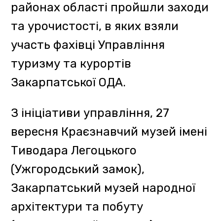
вхід у музеї був безкоштовним.
З нагоди Дня туризму День
відкритих дверей для своїх
відвідувачів влаштували
Карпатський біосферний