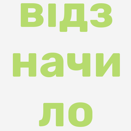
начи
ло
День