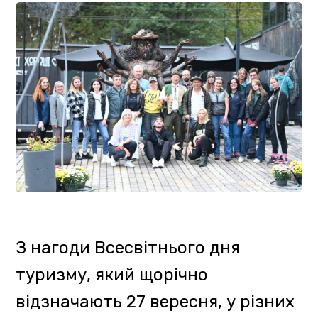
З ініціативи управління, 27
вересня Краєзнавчий музей імені
Тиводара Легоцького
(Ужгородський замок),
Закарпатський музей народної
архітектури та побуту
(Ужгородський скансен),
Закарпатський обласний
художній музей ім. Йосипа
Бокшай, музей «Старе село» у
Колочаві та Музей гуцульської
бриндзі у Рахові провели акцію
«Вільні години». З 14:00 до 16:30