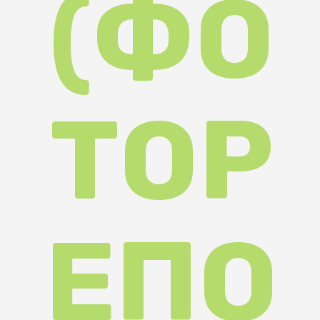
РТА
Ж)