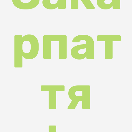
рпат
тя
відз