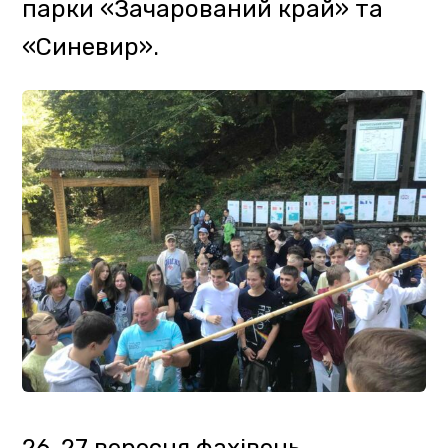
туристичних. Також
познайомилися з роботою
місцевого фермерського
господарства, яке займається
вівчарством та приймає туристів
на території громади.
До лекції «Перспективи туризму
на Закарпатті», яка пройшла в