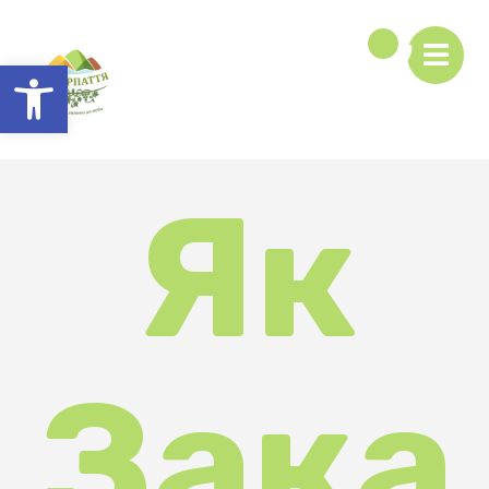
Відкрити Панель інструментів
Як
Зака