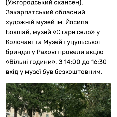
заповідник, Ужанський
національний парк, національні
парки «Зачарований край» та
«Синевир».
26-27 вересня фахівець