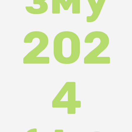
(ФО
ТОР
ЕПО