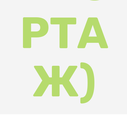
З нагоди Всесвітнього дня
туризму, який щорічно
відзначають 27 вересня, у різних
районах області пройшли заходи
та урочистості, в яких взяли
участь фахівці Управління
туризму та курортів
Закарпатської ОДА.