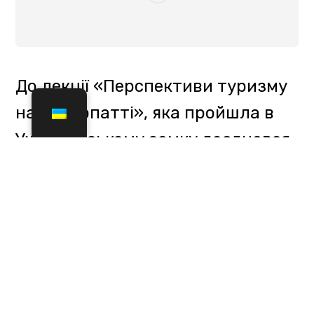
залучення нових кадрів у цій
сфери та домовилися у
подальшому спільно працювати
над стратегією розвитку нових
туристичних магнітів на
території Закарпаття.