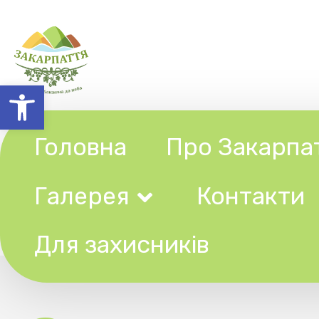
Відкрити Панель інструментів
Головна
Про Закарпаття
Галерея
Контакти
Ту
Для захисників
Заходи до