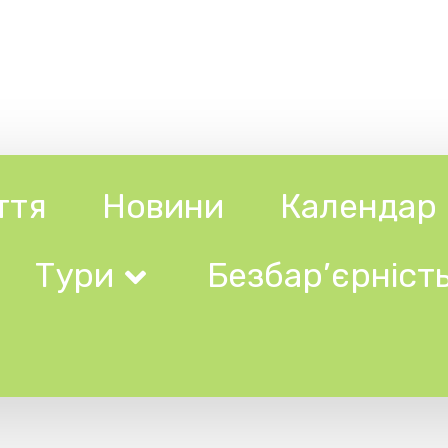
Новини
Календар
Довідни
ри
Безбар’єрність
Events