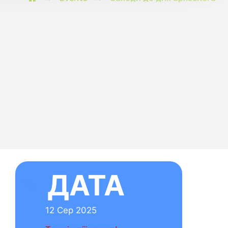
ТА
25
 минув!
С