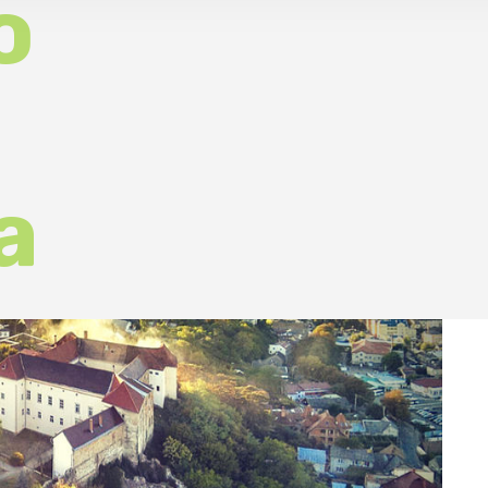
ДА
12 Сер 20
Термін дії
ЧА
15:00