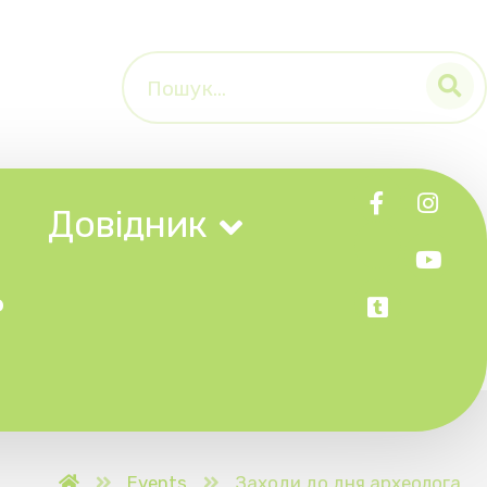
к
Заходи до дня археолога