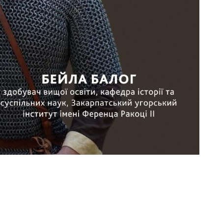
 не оприлюднюватимет
значені
*