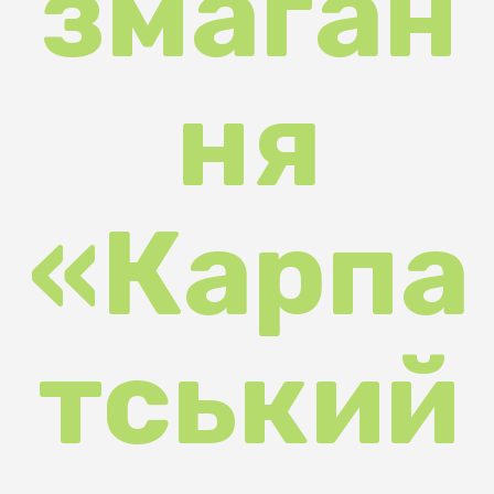
ня
«Карпа
тський
виклик
»