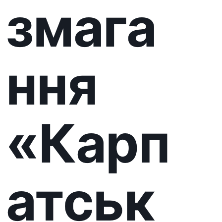
викли
к»
серед
військ