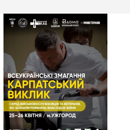
Всеук
раїнсь
кі