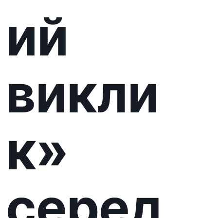
ових
та
ветер
анів
25-26 квітня відбудуться