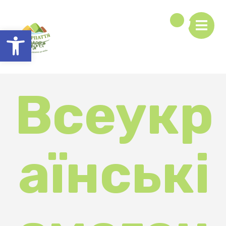
Відкрити Панель інструментів
Всеукр
аїнські
змаган