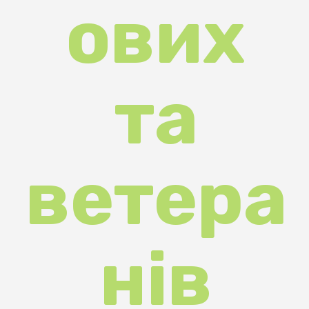
ветера
нів