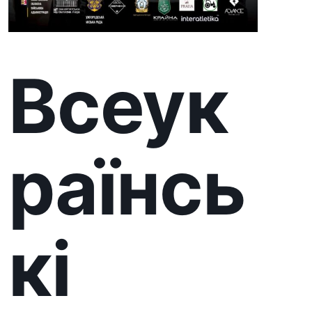
змага
ння
«Карп
атськ
ий