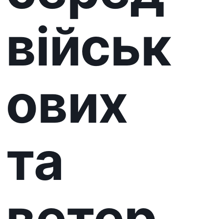
Всеукраїнські змагання
«Карпатський виклик» для
військовослужбовців та
ветеранів, які отримали
поранення внаслідок війни.
Розклад:
24 квітня (п’ятниця): Заїзд та
поселення учасників
25 квітня (субота):
– Реєстрація учасників: 09:00