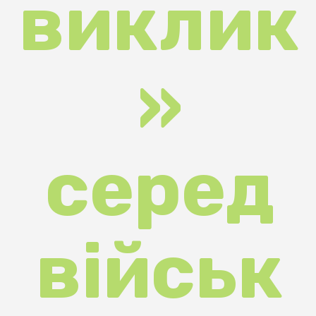
серед
військ
ових
та