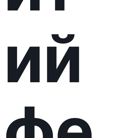
ь-
ко