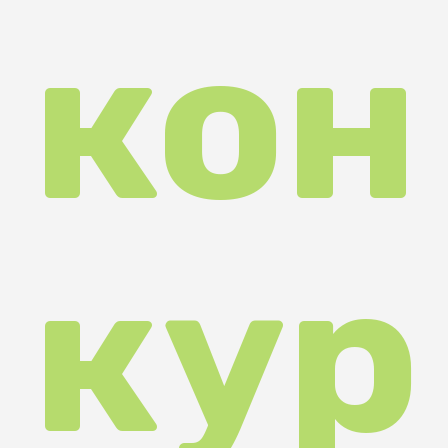
кур
с
стр