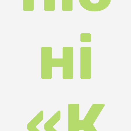
не
пол