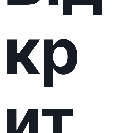
ив
ал