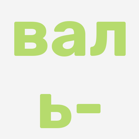
ь-
кон