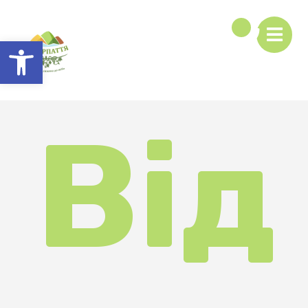
Відкрити Панель інструментів
Від
кри