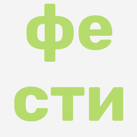
сти
вал