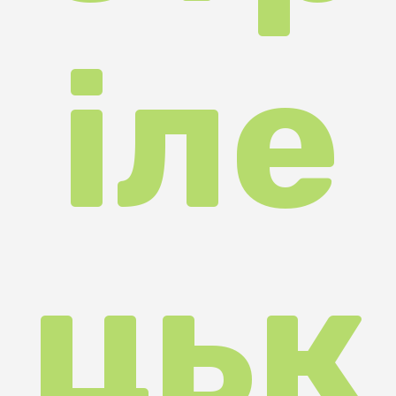
ої
піс