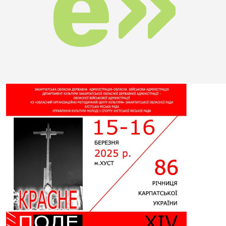
кр
ит