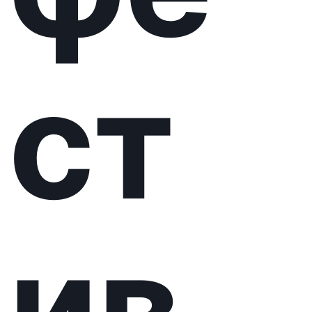
нк
ур
с