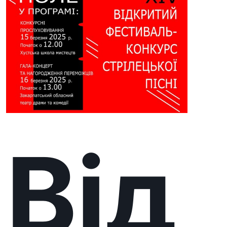
ий
фе
ст