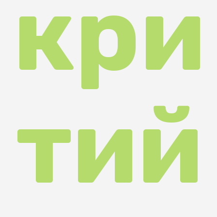
тий
фе