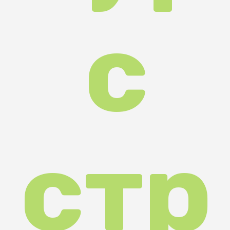
іле
цьк