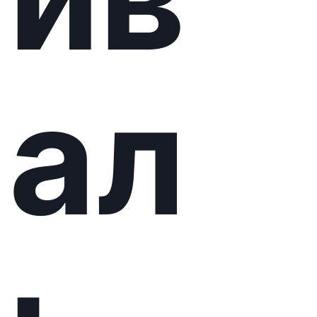
ст
ріл