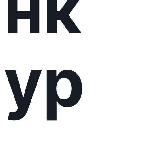
ої
піс
ні