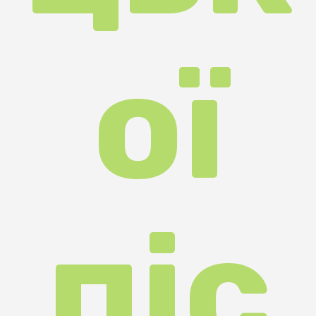
ні
«К
рас