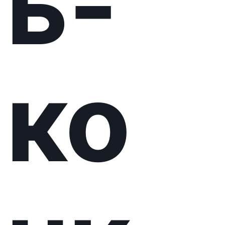
ец
ьк