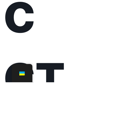
«К
ра