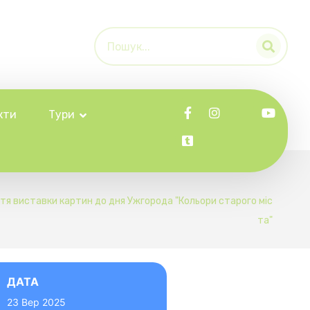
кти
Тури
тя виставки картин до дня Ужгорода "Кольори старого міс
та"
ДАТА
23 Вер 2025