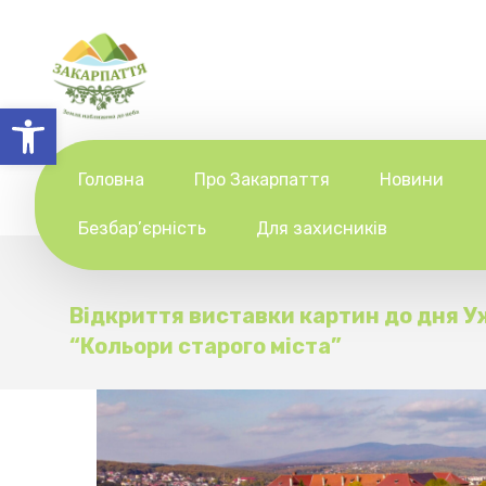
Відкрити Панель інструментів
Головна
Про Закарпаття
Новини
Безбар’єрність
Для захисників
Відкриття виставки картин до дня 
“Кольори старого міста”