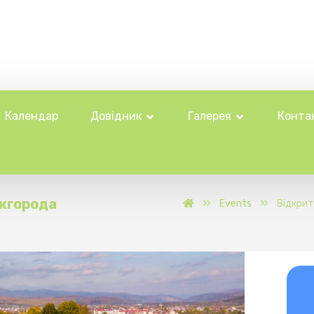
Календар
Довідник
Галерея
Конта
Ужгорода
Events
Відкрит