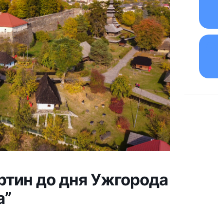
артин до дня Ужгорода
а”