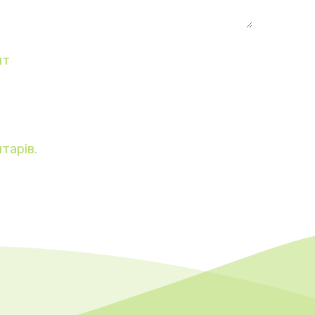
йт
тарів.