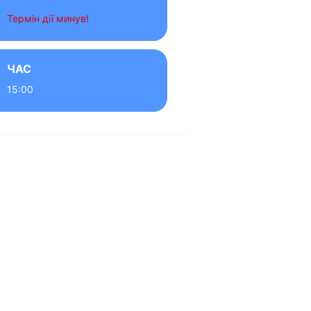
Термін дії минув!
ЧАС
15:00