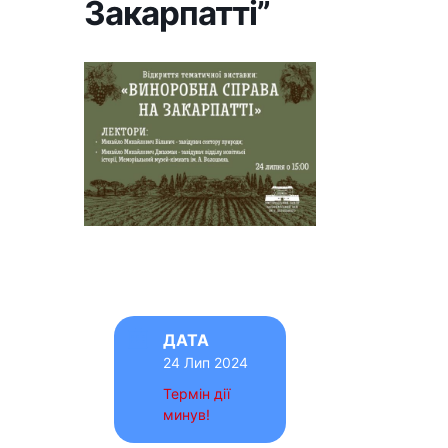
Закарпатті”
ДАТА
24 Лип 2024
Термін дії
минув!