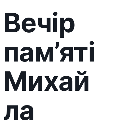
Михай
ла
Тивода
ра
Запрошуємо на вечір пам’яті,
присвячений Михайлу
Петровичу Тиводару —