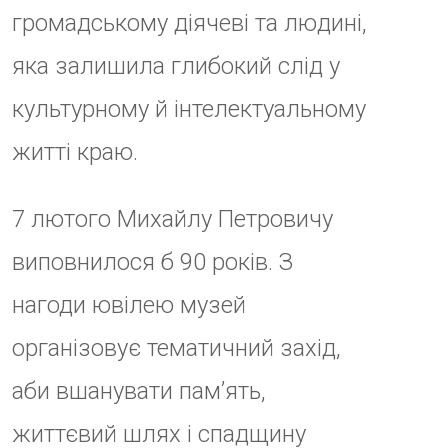
дослідника. Він автор першого в
період незалежності України
підручника з етнології, а також
етнографії Закарпаття, низки
книг, наукових та науково-
популярних публікацій.
12 березня, четвер, 16:00, Мала
виставкова зала Закарпатського
музею народної архітектури та
побуту (м. Ужгород, вул.
Капітульна, 33а)