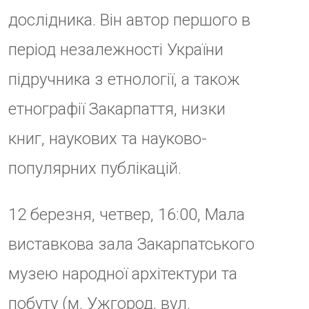
У камерній атмосфері колеги,
друзі, рідні, однодумці та
студенти ділитимуться
спогадами про Михайла
Петровича як про людину,
вченого й громадянина.
ДАТА
12 Бер 2026
Термін дії минув!