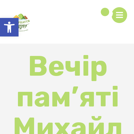
Відкрити Панель інструментів
Вечір
пам’яті
Михайл
а