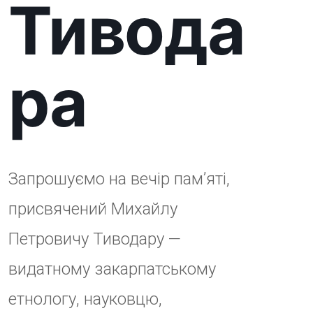
видатному закарпатському
етнологу, науковцю,
громадському діячеві та людині,
яка залишила глибокий слід у
культурному й інтелектуальному
житті краю.
7 лютого Михайлу Петровичу
виповнилося б 90 років. З
нагоди ювілею музей
організовує тематичний захід,
аби вшанувати пам’ять,
життєвий шлях і спадщину