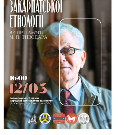
Вечір
пам’яті