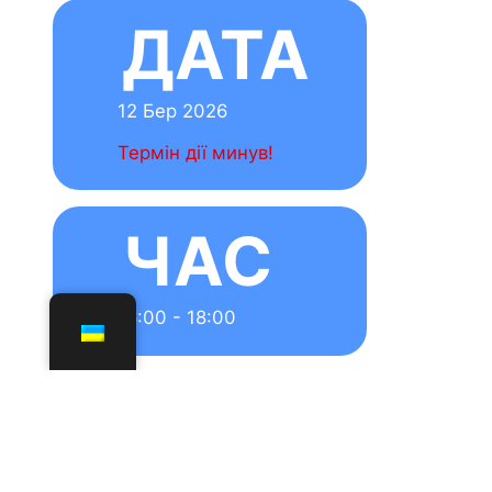
відповідь
Ваша e-mail
адреса не
оприлюднюват
иметься.
Обов’язкові