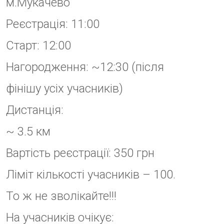
То ж не зволікайте!!!
На учасників очікує:
– мальовничий маршрут
– стартовий номер учасника
– медаль фінішера
– фото з забігу
– чудові емоції
Нагородження відбуватиметься
серед чоловіків та жінок.
Лідери отримають призи від
наших партнерів.
Зверніть увагу!