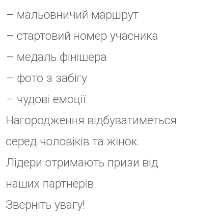
Для забігу краще підійде
трейлове взуття.
Tea Run – один з чотирьох
забігів “Ліги Плюща”.
Забіги серії:
Sakura Run – відбувся 14 квітня
Lavanda Run – відбувся 20
червня
Wine Run – відбувся 24 серпня
Tea Run – 15 вересня
Учасники всіх чотирьох забігів
“Ліги плюща” отримають
ексклюзивну нагороду.