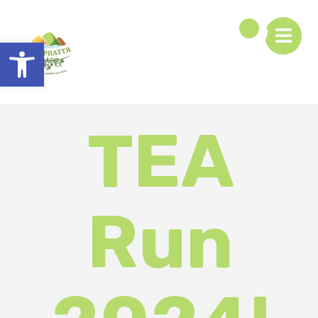
Відкрити Панель інструментів
TEA
Run
2024!