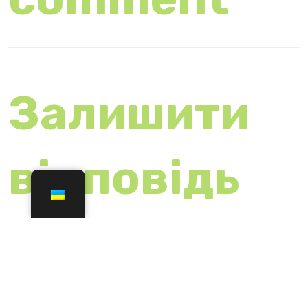
поля
позначені
*
Коментар
*