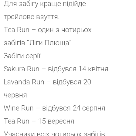
Організатори події: Закарпатська
Туристична Організація,
Uzhhorod Running Club
ДАТА
15 Вер 2024
Термін дії минув!
ЧАС