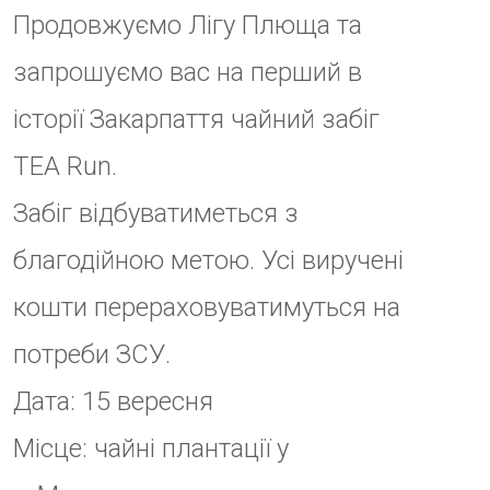
кошти перераховуватимуться на
потреби ЗСУ.
Дата: 15 вересня
Місце: чайні плантації у
м.Мукачево
Реєстрація: 11:00
Старт: 12:00
Нагородження: ~12:30 (після
фінішу усіх учасників)
Дистанція:
~ 3.5 км
Вартість реєстрації: 350 грн
Ліміт кількості учасників – 100.