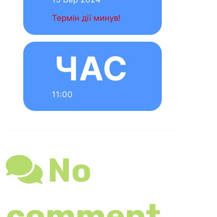
Ваша e-mail
адреса не
оприлюднюв
атиметься.
Обов’язкові