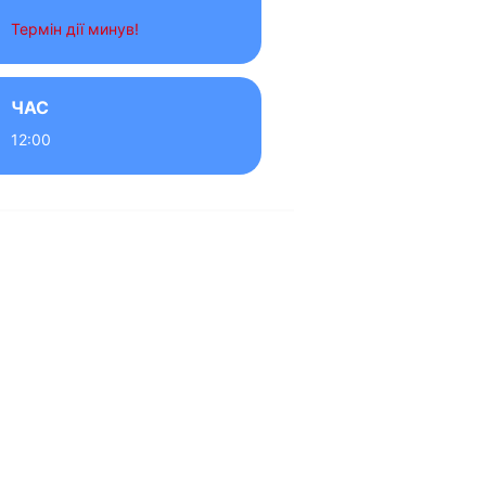
Термін дії минув!
ЧАС
12:00