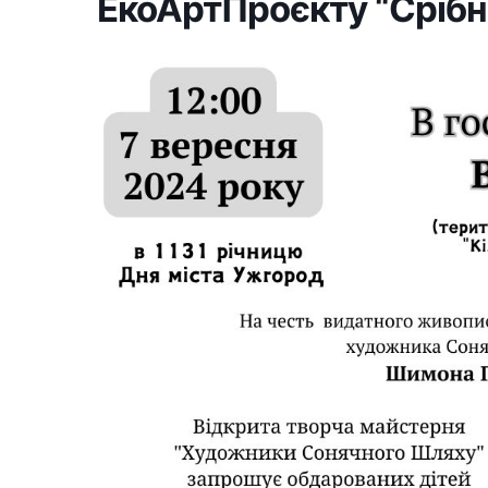
ЕкоАртПроєкту “Срібн