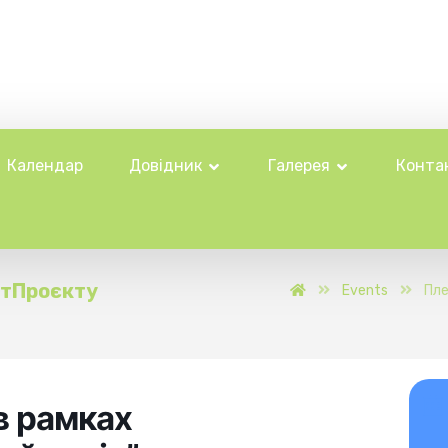
Календар
Довідник
Галерея
Конта
ртПроєкту
Events
Пле
в рамках