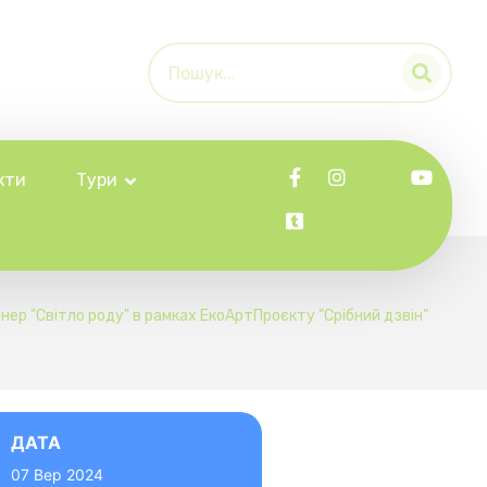
кти
Тури
нер "Світло роду" в рамках ЕкоАртПроєкту "Срібний дзвін"
ДАТА
07 Вер 2024