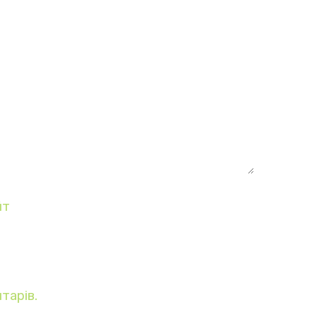
йт
тарів.