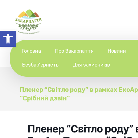
Відкрити Панель інструментів
Головна
Про Закарпаття
Новини
Безбар’єрність
Для захисників
Пленер “Світло роду” в рамках ЕкоА
“Срібний дзвін”
Пленер “Світло роду” 