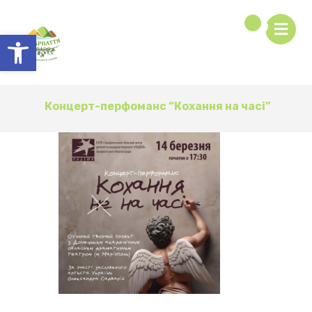
Відкрити Панель інструментів
Концерт-перфоманс “Кохання на часі”