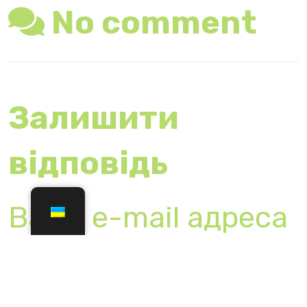
поля позначені
*
Коментар
*
Ім'я
*