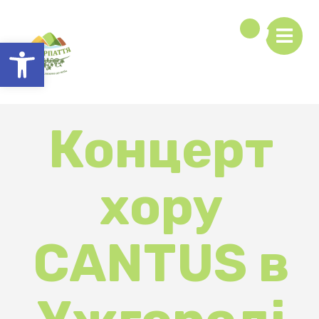
Відкрити Панель інструментів
Концерт
хору
CANTUS в
Ужгороді