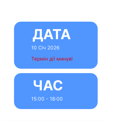
No comment
Залишити
відповідь
Ваша e-mail адреса
не
оприлюднюватимет
ься.
Обов’язкові