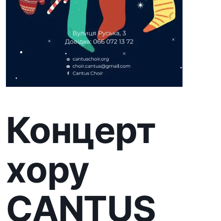
Концерт
хору
CANTUS
в
Ужгороді
Камерний хор CANTUS