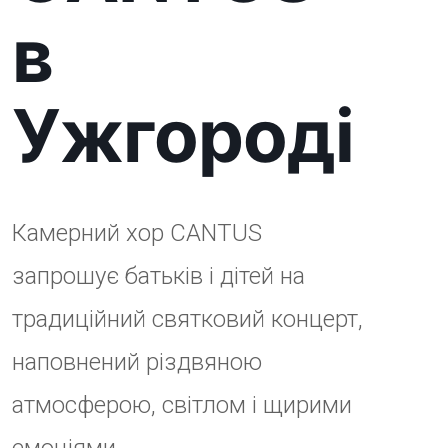
запрошує батьків і дітей на
традиційний святковий концерт,
наповнений різдвяною
атмосферою, світлом і щирими
емоціями.
10 січня 2026 року,
Початок о
15:00,
Ужгород, вул. Руська, 3
Приходьте разом із родиною,
щоб розділити радість свята,
насолодитися живою хоровою
музикою та провести цей
зимовий день у теплій, затишній