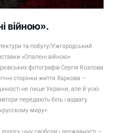
і війною».
ітектури та побуту/Ужгородський
иставки «Опалені війною».
рківських фотографів Сергія Козлова
агічні сторінки життя Харкова –
нності не лише України, але й усієї
автори передають біль і відвагу
 «русскому миру».
дорогу ціну свободи і державності –