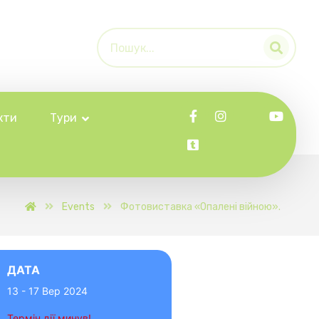
кти
Тури
Events
Фотовиставка «Опалені війною».
ДАТА
13 - 17 Вер 2024
Термін дії минув!