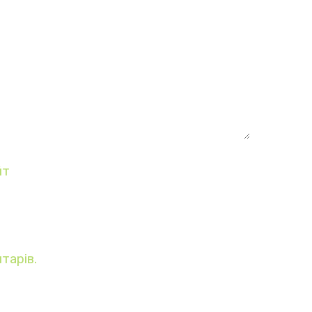
йт
тарів.