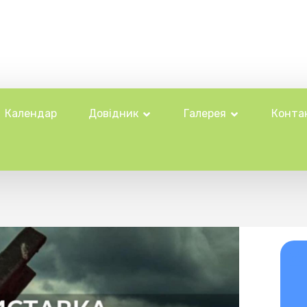
Календар
Довідник
Галерея
Конта