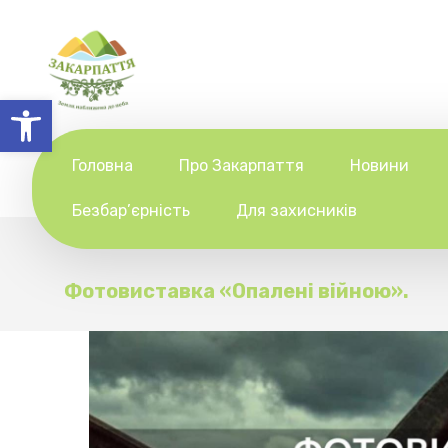
Відкрити Панель інструментів
Головна
Про Закарпаття
Новини
Безбар’єрність
Для захисників
Фотовиставка «Опалені війною».