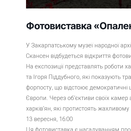
Фотовиставка «Опален
У Закарпатському музеї народної арх
Скансен відбудеться відкриття фотов
На експозиції представлять роботи ха
та Ігоря Піддубного, які показують тр
форпосту, що відстоює демократичні ці
Європи. Через об’єктиви своїх камер 
харків’ян, які протистоять жахливому
13 вересня, 16:00
Ця фотовиставка є нагадуванням про 