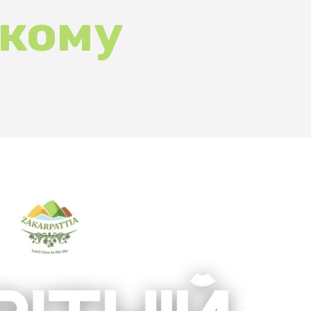
ДА
26 Вер 20
Термін дії
ЧА
15:00 - 18