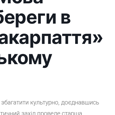
тя»
буту (м. Ужгород, вул.
тої сили? Які предмети
али, щоб нейтралізувати
ходьте дізнатися, які
ення до смерті. Збір групи
+380 95 424 06 72 або