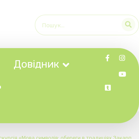
к
в: обереги в традиціях Закарп
тя» в Ужгородському скансені