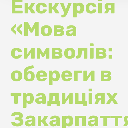
«Мова
символів:
обереги в
традиціях
Закарпаття» 
Ужгородсько
скансені