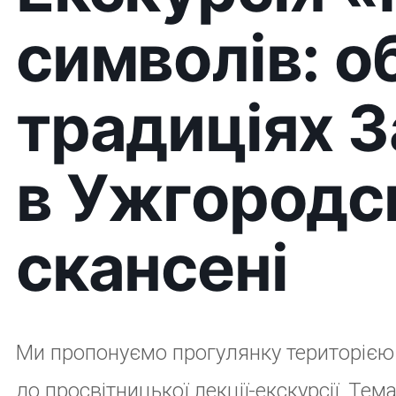
наукова співробітниця Галина Рейтій.
«Мова символів: обереги в традиціях Закарпат
26 вересня, п’ятниця
15:00
Закарпатський музей народної архітектури та по
Капітульна, 33а)
Як наші предки захищали себе від впливу нечис
відігравали захисну роль? Які обряди здійснюв
посмертну зловорожу діяльність босоркань? При
обереги супроводжували закарпатців від народж
біля каси музею.
Бажаєте долучитися? Реєструйтесь за номером 