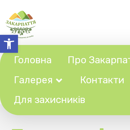
Відкрити Панель інструментів
Головна
Про Закарпаття
Галерея
Контакти
Ту
Для захисників
Екскурсія