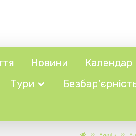
Новини
Календар
Довідни
ри
Безбар’єрність
Events
Екскурсія «Мова символі
ат