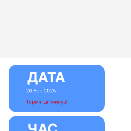
ТА
25
 минув!
С
:00