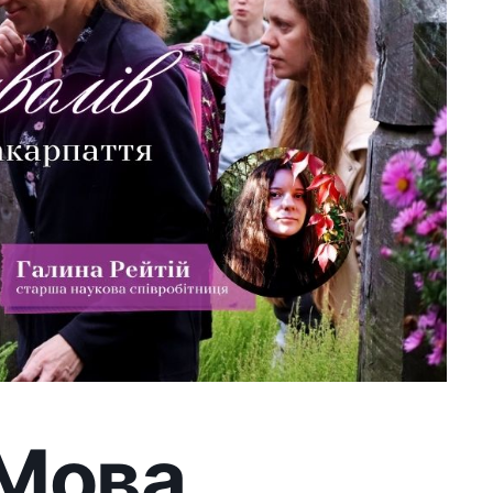
ва
реги в
арпаття»
ому
ти культурно, доєднавшись
 захід проведе старша