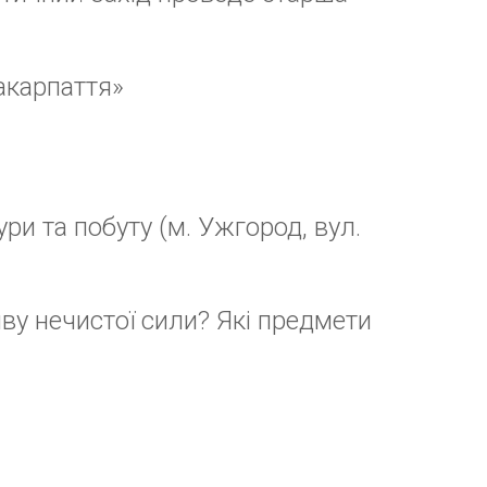
 Telegram).
оприлюднюватиметься.
Обо