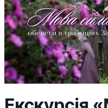
Екскурсія «Мо
символів: обе
традиціях Зак
в Ужгородськ
скансені
Ми пропонуємо прогулянку територією збагати
до просвітницької лекції-екскурсії. Тематичний