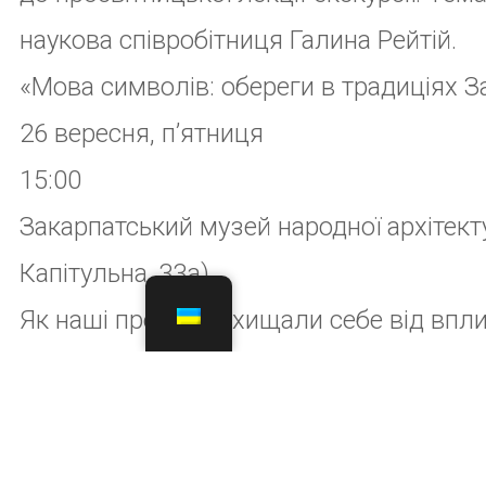
пишіть нам у соцмережах (Facebook, Instagram,
No comment
Залишити відповідь
Ваша e-mail адреса не 
поля позначені
*