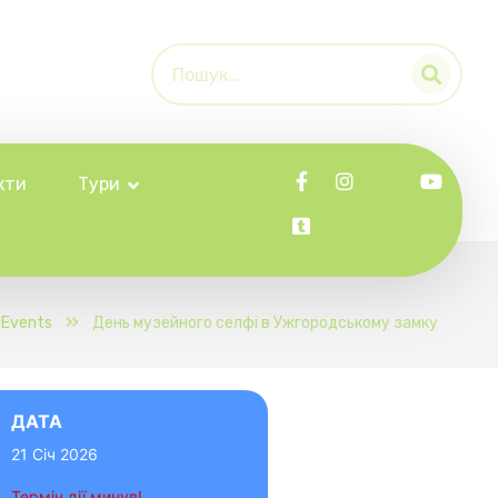
кти
Тури
Events
День музейного селфі в Ужгородському замку
ДАТА
21 Січ 2026
Термін дії минув!