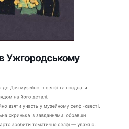
 в Ужгородському
я до Дня музейного селфі та поєднати
ядом на його деталі.
о взяти участь у музейному селфі-квесті.
ьна скринька із завданнями: обравши
у варто зробити тематичне селфі — уважно,