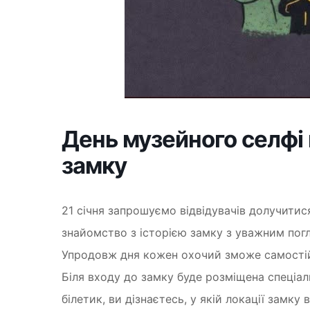
День музейного селфі
замку
21 січня запрошуємо відвідувачів долучитис
знайомство з історією замку з уважним погл
Упродовж дня кожен охочий зможе самостійн
Біля входу до замку буде розміщена спеціал
білетик, ви дізнаєтесь, у якій локації замк