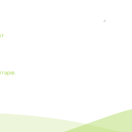
йт
тарів.