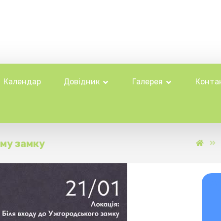
Календар
Довідник
Галерея
Конта
ому замку