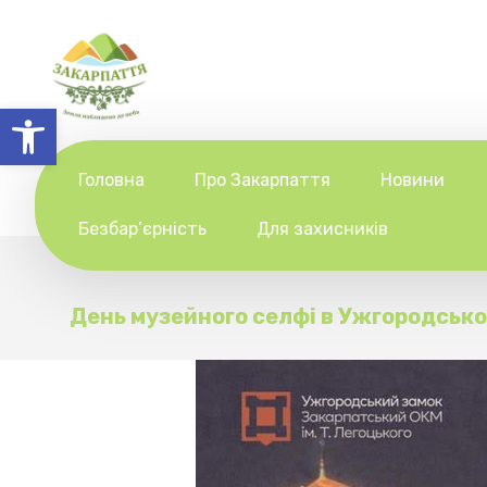
Відкрити Панель інструментів
Головна
Про Закарпаття
Новини
Безбар’єрність
Для захисників
День музейного селфі в Ужгородськ