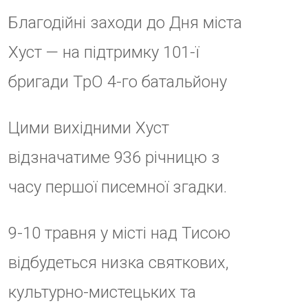
часу першої писемної згадки.
9-10
травня у місті над Тисою
відбудеться низка святкових,
культурно-мистецьких та
спортивних заходів, які
об’єднають жителів громади,
гостей міста, творчі колективи,
молодь і дітей навколо
спільного свята, історії та
традицій рідного краю.
Водночас усі заходи матимуть і
важливу благодійну мету — під