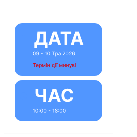
comment
Залишити
відповідь
Ваша e-mail
адреса не