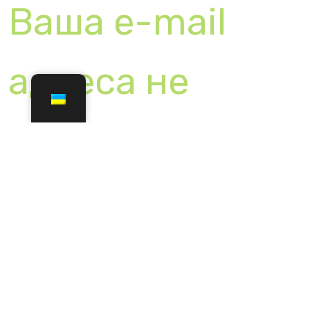
Ім'я
*
Електронна