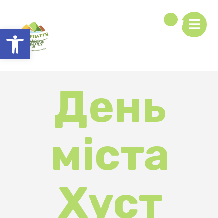
Відкрити Панель інструментів
День
міста
Хуст