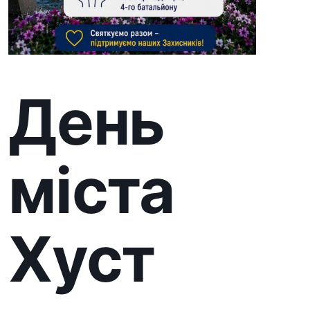
міста
Хуст
Благодійні заходи до Дня міста
Хуст — на підтримку 101-ї
бригади ТрО 4-го батальйону
Цими вихідними Хуст
відзначатиме 936 річницю з