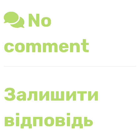
оприлюднюват
иметься.
Обов’язкові
поля позначені
*
Коментар
*