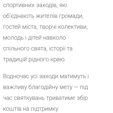
час святкувань триватиме збір
коштів на підтримку
військовослужбовців 101-ї
окремої бригади територіальної
оборони 4-го батальйону, які
сьогодні мужньо боронять
Україну та нашу свободу.
Запрошуємо мешканців та
гостей громади долучитися до
святкових подій, підтримати
українських воїнів.