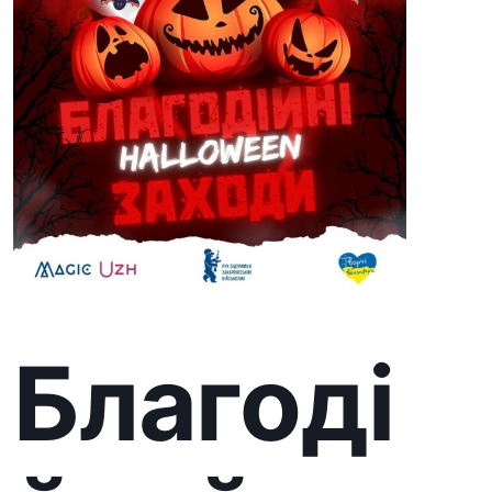
Благоді
йний
ярмаро
к до