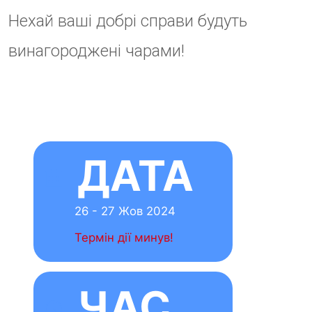
No
comment
Залишити
відповідь
Ваша e-mail
адреса не