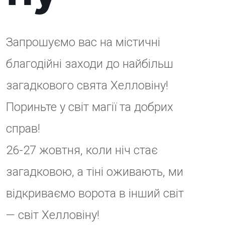
відкриваємо ворота в інший світ
— світ Хелловіну!
Приєднуйтесь до нас, де магія та
добро переплітаються в єдине
ціле!
Дата: 26-27 жовтня 2024 року
Час: 10:00 – 20:00
Місце: Набережна
Незалежності, 6, Ужгород.
Що вас чекає в ці вихідні:
будинок ворожки;
містична фотозона;