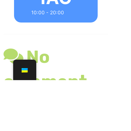
оприлюднюват
иметься.
Обов’язкові
поля позначені
*