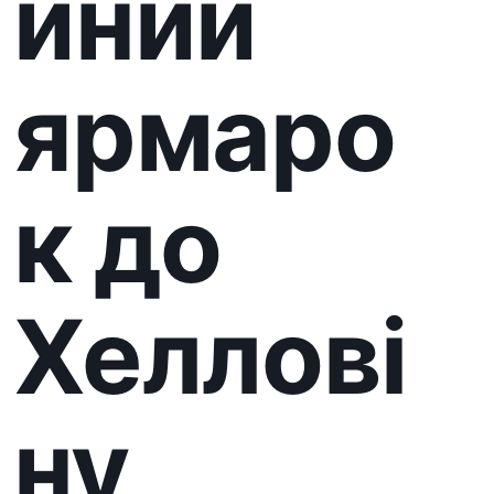
Хеллові
ну
Запрошуємо вас на містичні
благодійні заходи до найбільш
загадкового свята Хелловіну!
Пориньте у світ магії та добрих
справ!
26-27 жовтня, коли ніч стає
загадковою, а тіні оживають, ми