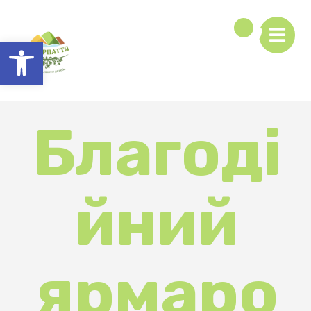
Відкрити Панель інструментів
Благоді
йний
ярмаро
к до