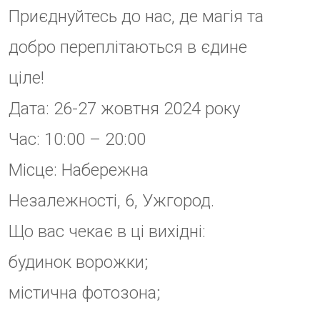
концертна програма;
конкурс костюмів;
катання на конях;
страшний аквагрим;
ярмарок хендмейдерів та
крафтових виробників.
Та найголовніше — усі кошти,
зібрані на ярмарку, підуть на
підтримку ЗСУ!
Чекаємо на вас, сміливці, на
наймагічнішому святі року!
Нехай ваші добрі справи будуть
винагороджені чарами!