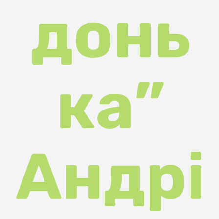
ка”
Андрі
ани
та