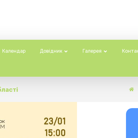
Календар
Довідник
Галерея
Конта
бласті