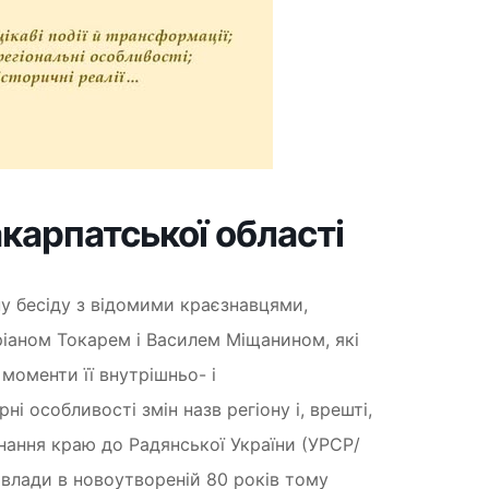
карпатської області
у бесіду з відомими краєзнавцями,
іаном Токарем і Василем Міщанином, які
моменти її внутрішньо- і
і особливості змін назв регіону і, врешті,
днання краю до Радянської України (УРСР/
 влади в новоутвореній 80 років тому