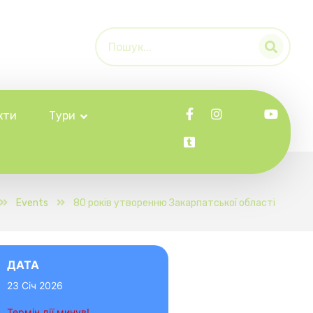
кти
Тури
Events
80 років утворенню Закарпатської області
ДАТА
23 Січ 2026
Термін дії минув!