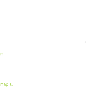
йт
тарів.