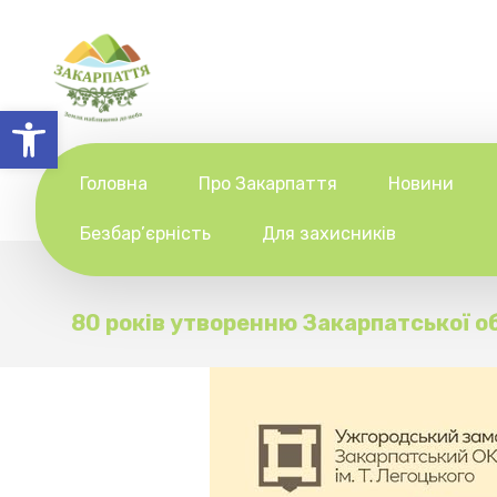
Відкрити Панель інструментів
Головна
Про Закарпаття
Новини
Безбар’єрність
Для захисників
80 років утворенню Закарпатської о