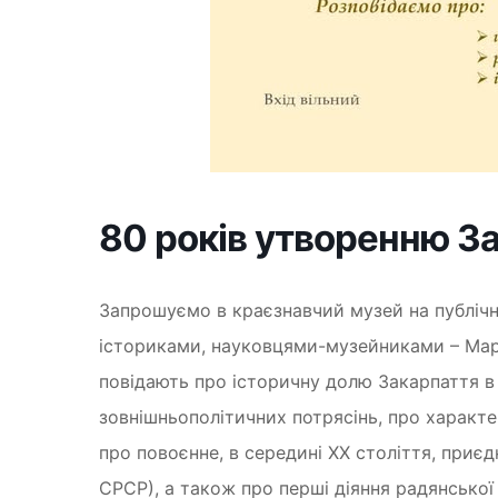
80 років утворенню За
Запрошуємо в краєзнавчий музей на публічн
істориками, науковцями-музейниками – Мар
повідають про історичну долю Закарпаття в 
зовнішньополітичних потрясінь, про характерн
про повоєнне, в середині ХХ століття, приє
СРСР), а також про перші діяння радянської