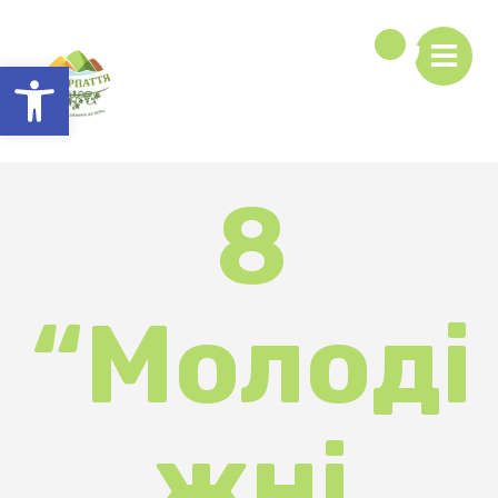
Відкрити Панель інструментів
8
“Молоді
жні