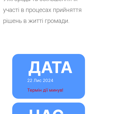
No
comment
Залишити
відповідь
Ваша e-mail