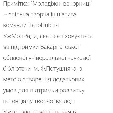
ДАТА
22 Лис 2024
Термін дії минув!
ЧАС
18:00 - 19:00