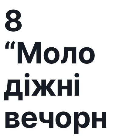
діжні
вечорн
иці”
У п’ятницю, 22 листопада, о
18:00 щиро запрошуємо Вас до
читальної зали Обласної