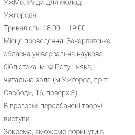
виступи.
Зокрема, зможемо поринути в
чарівну атмосферу завдяки
рифмованим рядкам молодих
таланових поетів та поеток
міста, як і відчути додаткове
натхення під час музичних
виступів наших гостей.
Більше інформації можна
отримати у Євгенії Напуди,
Олени Біланіної та Віктора
Новграді-Лецо.