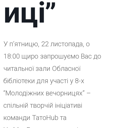
бібліотеки для участі у 8-х
“Молодіжних вечорницях” –
спільній творчій ініціативі
команди ТатоНub та
УжМолРади для молоді
Ужгорода.
Тривалість: 18:00 – 19:00.
Місце проведення: Закарпатська
обласна універсальна наукова
бібліотека ім. Ф.Потушняка,
читальна зала (м.Ужгород, пр-т
Свободи, 16, поверх 3).
В програмі передбачені творчі