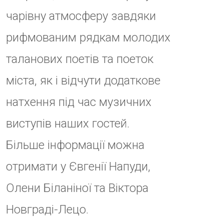
Примітка: “Молодіжні вечорниці”
– спільна творча ініціатива
команди ТатоНub та
УжМолРади, яка реалізовується
за підтримки Закарпатської
обласної універсальної наукової
бібліотеки ім. Ф.Потушняка, з
метою створення додаткових
умов для підтримки розвитку
потенціалу творчої молоді
Ужгорода та збільшення їх
участі в процесах прийняття
рішень в житті громади.