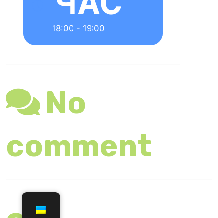
адреса не
оприлюднюва
тиметься.
Обов’язкові
поля позначені
*