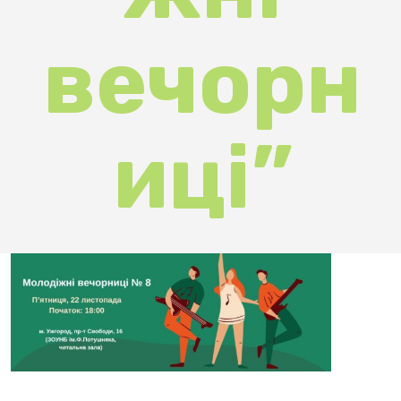
вечорн
иці”
8
“Моло