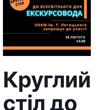
Круглий
стіл до
всесвіт
нього
Дня
екскур