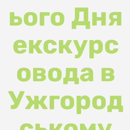
екскурс
овода в
Ужгород
ському
замку