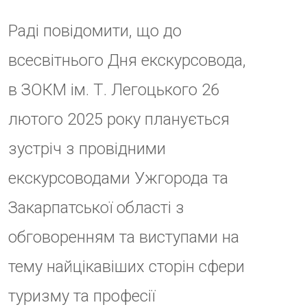
заході всіх охочих
представників даної сфери, в
якості виступаючих або гостей.