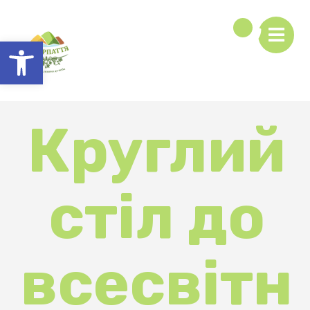
Відкрити Панель інструментів
Круглий
стіл до
всесвітн
ього Дня