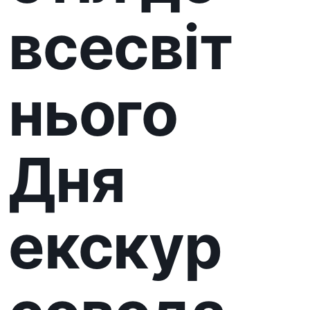
совода
в
Ужгоро
дськом
у замку