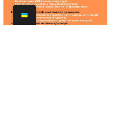
No
comment
Залишити
відповідь