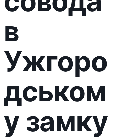
Раді повідомити, що до
всесвітнього Дня екскурсовода,
в ЗОКМ ім. Т. Легоцького 26
лютого 2025 року планується
зустріч з провідними
екскурсоводами Ужгорода та
Закарпатської області з
обговоренням та виступами на
тему найцікавіших сторін сфери
туризму та професії
екскурсовода. У зв’язку з цим
запрошуємо взяти участь в