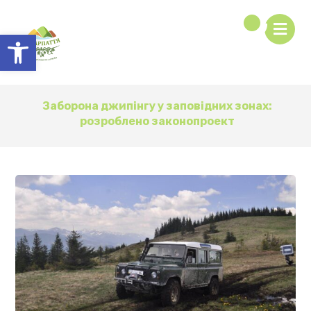
Відкрити Панель інструментів
Заборона джипінгу у заповідних зонах:
розроблено законопроект