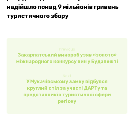
надійшло понад 9 мільйонів гривень
туристичного збору
Previous
Закарпатський винороб узяв «золото»
міжнародного конкурсу вин у Будапешті
Next
У Мукачівському замку відбувся
круглий стіл за участі ДАРТу та
представників туристичної сфери
регіону