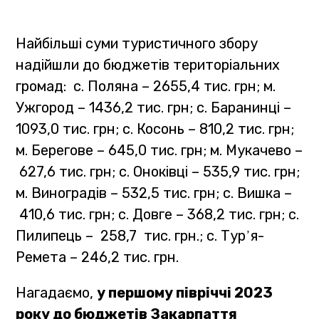
Найбільші суми туристичного збору
надійшли до бюджетів територіальних
громад: с. Поляна – 2655,4 тис. грн; м.
Ужгород – 1436,2 тис. грн; с. Баранинці –
1093,0 тис. грн; с. Косонь – 810,2 тис. грн;
м. Берегове – 645,0 тис. грн; м. Мукачево –
627,6 тис. грн; с. Оноківці – 535,9 тис. грн;
м. Виноградів – 532,5 тис. грн; с. Вишка –
410,6 тис. грн; с. Довге – 368,2 тис. грн; с.
Пилипець – 258,7 тис. грн.; с. Тур᾿я-
Ремета – 246,2 тис. грн.
Нагадаємо,
у
першому півріччі 2023
року до бюджетів Закарпаття