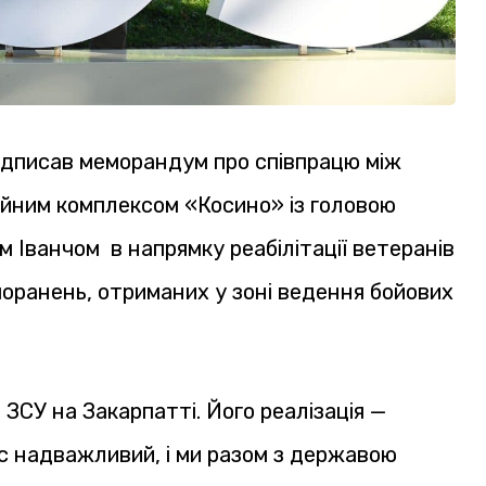
ідписав меморандум про співпрацю між
йним комплексом «Косино» із головою
м Іванчом в напрямку реабілітації ветеранів
 поранень, отриманих у зоні ведення бойових
ЗСУ на Закарпатті. Його реалізація —
с надважливий, і ми разом з державою