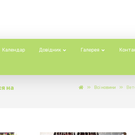
Календар
Довідник
Галерея
Конта
я на
Всі новини
Вет