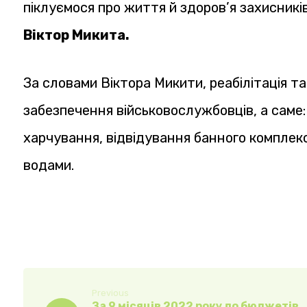
піклуємося про життя й здоров’я захисників
Віктор Микита.
За словами Віктора Микити, реабілітація 
забезпечення військовослужбовців, а саме:
харчування, відвідування банного комплек
водами.
Previous
За 9 місяців 2022 року до бюджетів