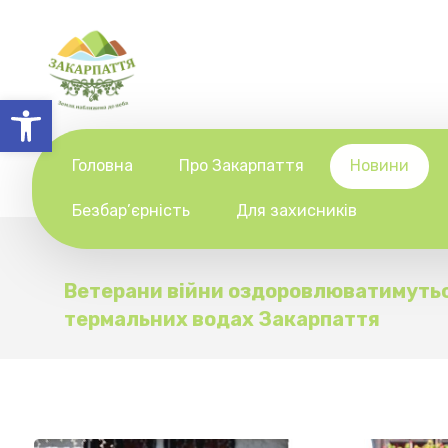
Відкрити Панель інструментів
Головна
Про Закарпаття
Новини
Безбар’єрність
Для захисників
Ветерани війни оздоровлюватимутьс
термальних водах Закарпаття