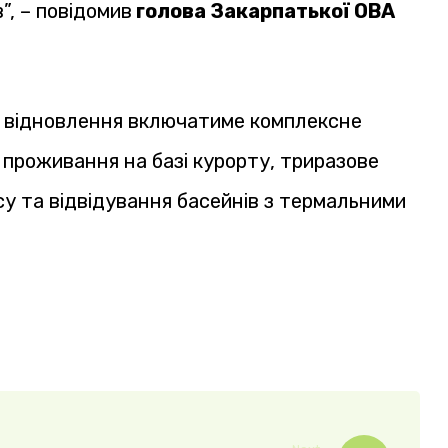
”, – повідомив
голова Закарпатької ОВА
та відновлення включатиме комплексне
 проживання на базі курорту, триразове
су та відвідування басейнів з термальними