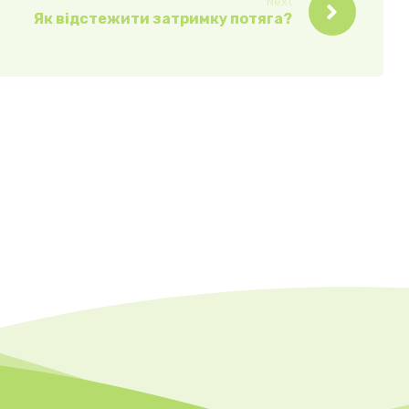
Next
Як відстежити затримку потяга?