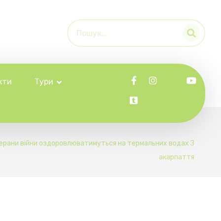
кти
Тури
ерани війни оздоровлюватимуться на термальних водах З
акарпаття