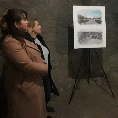
22 листопада у підземеллі Ужгородського за
присвячена Маріуполю.
В експозиції – фото дітей, яких вбила у місті
Відвідувачі можуть побачити світлини Маріуп
обстрілів, а також роботи Євгена Сосновськ
заблокованому місті.