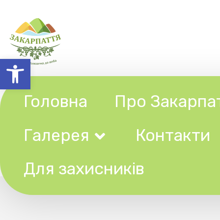
Відкрити Панель інструментів
Головна
Про Закарпаття
Галерея
Контакти
Ту
Для захисників
В Ужгоро