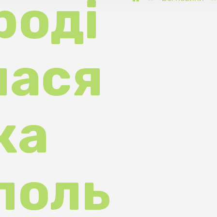
ся
а
оль