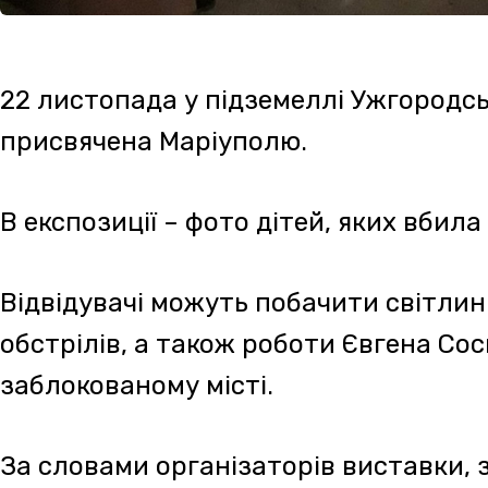
За словами організаторів виставки, запитан
написом «ДЕТИ» біля Драматичного театру М
переховувалися понад 1000 осіб і куди було 
авіабомбу.
Виставка діятиме в Закарпатському обласно
Тиводара Легоцького до 6 грудня.