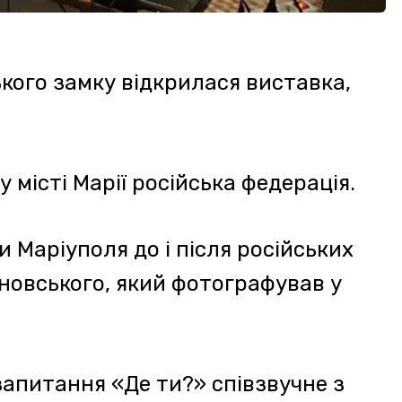
ня «Де ти?» співзвучне з
аріуполя, в якому
скинуто російську
му краєзнавчому музеї імені