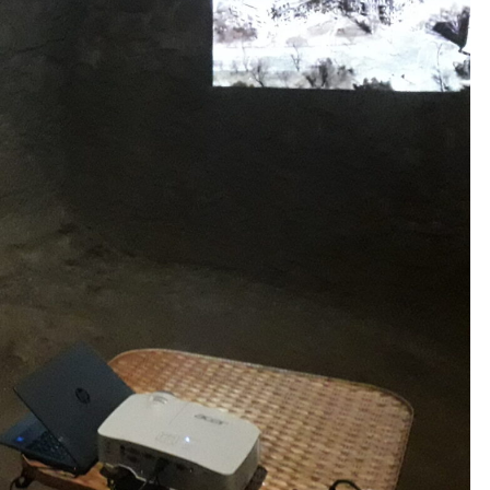
мку відкрилася виставка,
 Марії російська федерація.
оля до і після російських
ого, який фотографував у