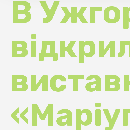
відкрила
виставк
«Маріуп
. Де ти?»