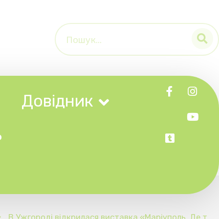
к
ася виставка «Маріуполь. Де т
и?»