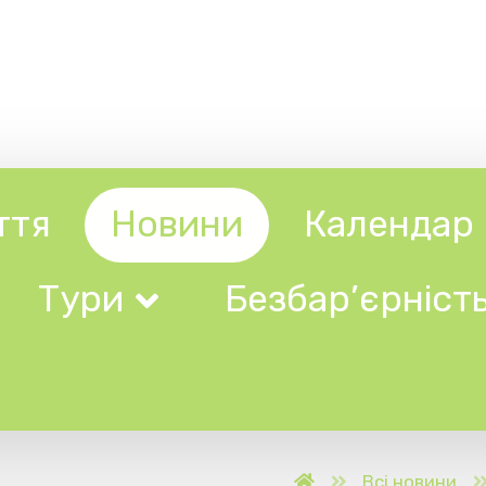
Новини
Календар
Довідни
ри
Безбар’єрність
ді
Всі новини
В Ужгороді відкрил