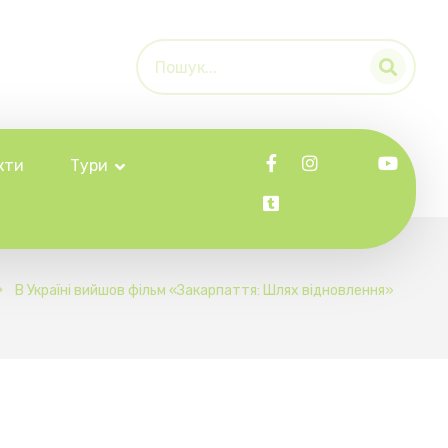
кти
Тури
В Україні вийшов фільм «Закарпаття: Шлях відновлення»