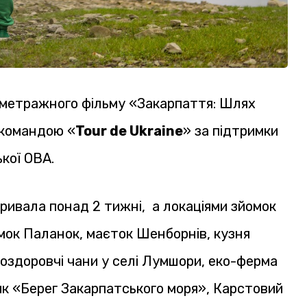
ометражного фільму «Закарпаття: Шлях
 командою «
Tour de Ukraine
» за підтримки
кої ОВА.
ривала понад 2 тижні, а локаціями зйомок
амок Паланок, маєток Шенборнів, кузня
 оздоровчі чани у селі Лумшори, еко-ферма
к «Берег Закарпатського моря», Карстовий