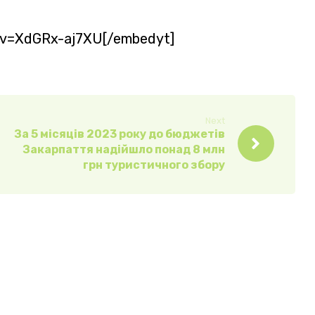
?v=XdGRx-aj7XU[/embedyt]
Next
За 5 місяців 2023 року до бюджетів
Закарпаття надійшло понад 8 млн
грн туристичного збору