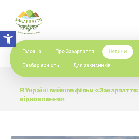
Відкрити Панель інструментів
Головна
Про Закарпаття
Новини
Безбар’єрність
Для захисників
В Україні вийшов фільм «Закарпаття
відновлення»