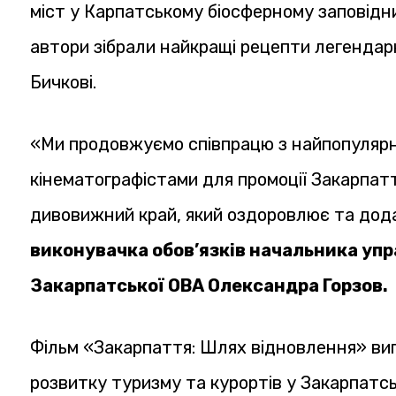
міст у Карпатському біосферному заповідн
автори зібрали найкращі рецепти легендар
Бичкові.
«Ми продовжуємо співпрацю з найпопуляр
кінематографістами для промоції Закарпаття
дивовижний край, який оздоровлює та додає
виконувачка обов’язків начальника упр
Закарпатської ОВА Олександра Горзов.
Фільм «Закарпаття: Шлях відновлення» виг
розвитку туризму та курортів у Закарпатсь