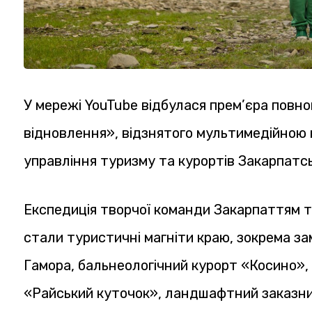
У мережі YouTube відбулася прем’єра повн
відновлення», відзнятого мультимедійною
управління туризму та курортів Закарпатсь
Експедиція творчої команди Закарпаттям т
стали туристичні магніти краю, зокрема з
Гамора, бальнеологічний курорт «Косино»,
«Райський куточок», ландшафтний заказни