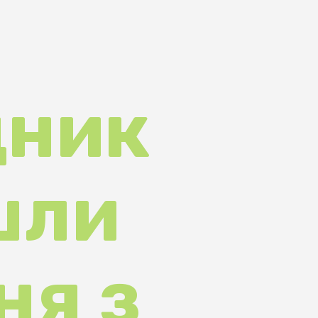
ик
ли
 з