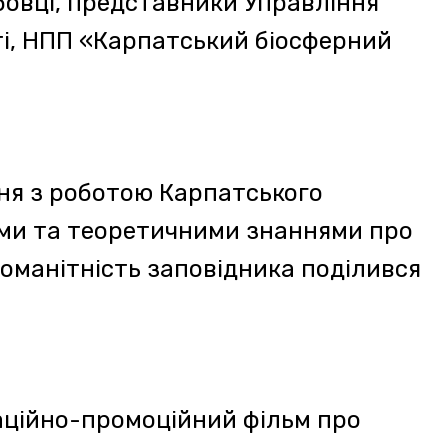
 у Закарпатській області
я туристичних походів на
дні небезпеки та розповіли
. Рятувальники також
гірського пошуково-