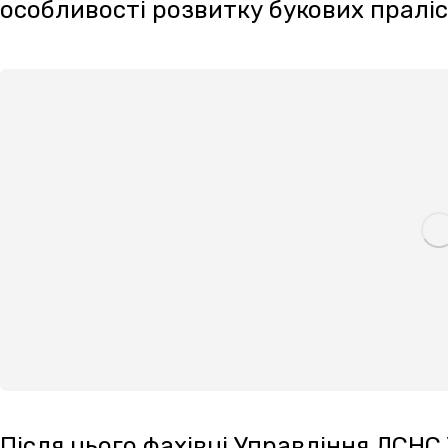
рятувального загону та розповіли про надан
допомоги потерпілим у горах.