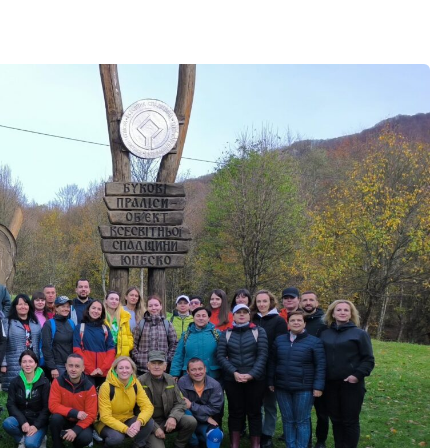
в спільно з Департаментом
ї ОВА провели виїзне
аціональному природному
. Учасники відвідали
 світової природньої