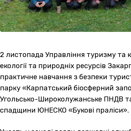
Участь у заході взяли державні службовці, 
ДСНС України у Закарпатській області, НПП
заповідник» та провідники у гори.
Навчання розпочалось з ознайомлення з ро
біосферного заповідника. Практичними та 
структуру, цінність та біологічну різномані
заступник директора Федір Гамор.
Учасники також переглянули інформаційно-
особливості розвитку букових пралісів на те