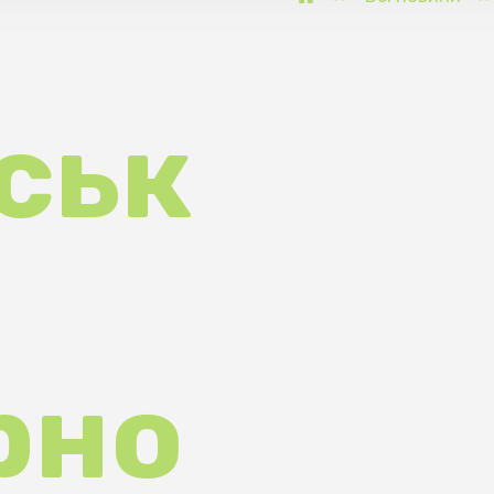
ьк
но