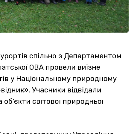
представники Управління
 «Карпатський біосферний
ботою Карпатського
теоретичними знаннями про
тність заповідника поділився
промоційний фільм про
риторії Європи.