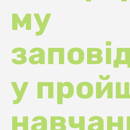
заповідн
у пройш
навчання
безпеки
туристів