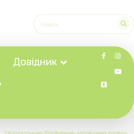
к
сферному заповіднику пройшл
ння з безпеки туристів (ФОТО)