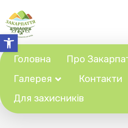
Відкрити Панель інструментів
Головна
Про Закарпаття
Галерея
Контакти
Ту
Для захисників
У