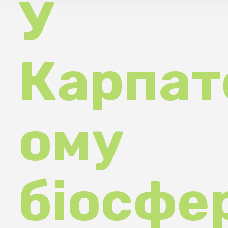
Карпатс
ому
біосфер
му