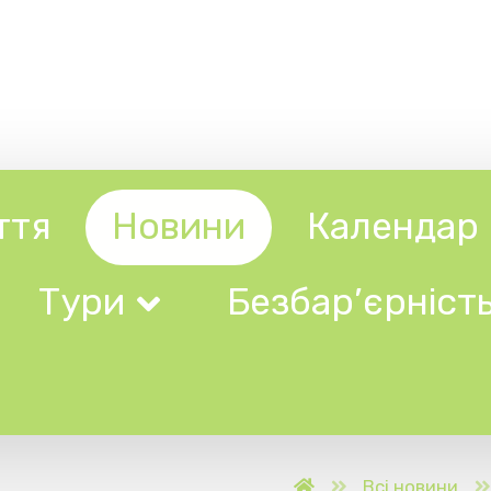
Новини
Календар
Довідни
ри
Безбар’єрність
Всі новини
У Карпатському біо
и навча