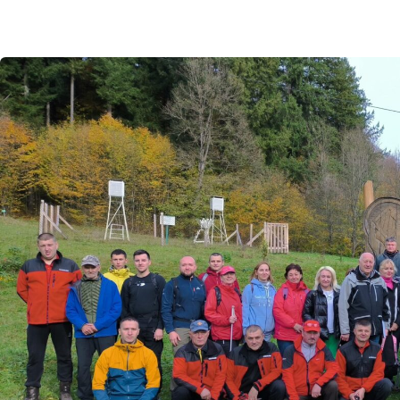
2 листопада Управління туризму та курорті
екології та природніх ресурсів Закарпатсько
практичне навчання з безпеки туристів у Н
парку «Карпатський біосферний заповідник»
Угольсько-Широколужанське ПНДВ та об’єкти
спадщини ЮНЕСКО «Букові праліси».