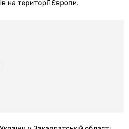
ня першої долікарської