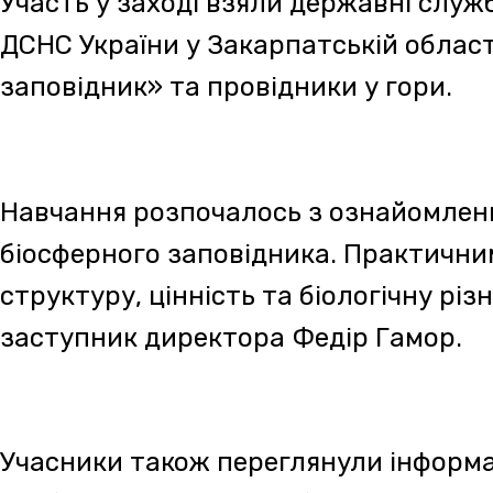
Після цього фахівці Управління ДСНС України
поділилися рекомендаціями щодо проведенн
гірських територіях, описали можливі приро
про особливості поводження туристів у лісі
ознайомили учасників зі спецспорядженням 