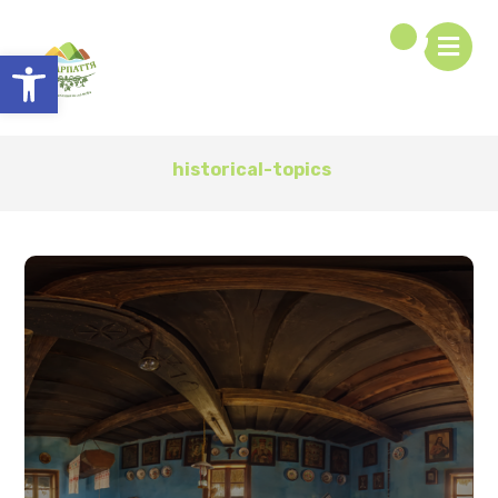
Відкрити Панель інструментів
historical-topics