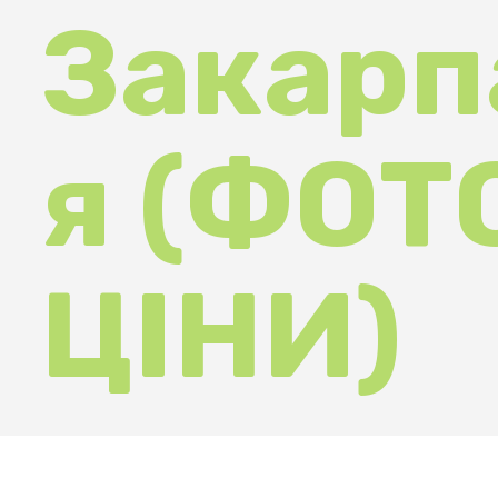
я (ФОТО,
ЦІНИ)